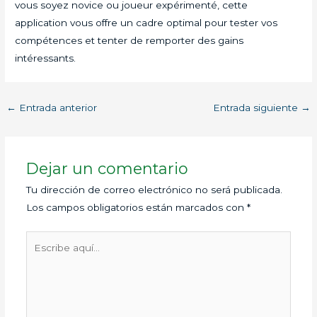
vous soyez novice ou joueur expérimenté, cette
application vous offre un cadre optimal pour tester vos
compétences et tenter de remporter des gains
intéressants.
←
Entrada anterior
Entrada siguiente
→
Dejar un comentario
Tu dirección de correo electrónico no será publicada.
Los campos obligatorios están marcados con
*
Escribe
aquí...