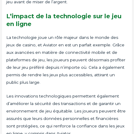
jeu avant de miser de l’argent.
L’impact de la technologie sur le jeu
en ligne
La technologie joue un rôle majeur dans le monde des
jeux de casino, et Aviator en est un parfait exemple. Grâce
aux avancées en matière de connectivité mobile et de
plateformes de jeu, les joueurs peuvent désormais profiter
de leur jeu préféré depuis n’importe où. Cela a également
permis de rendre les jeux plus accessibles, attirant un
public plus large.
Les innovations technologiques permettent également
d’améliorer la sécurité des transactions et de garantir un
environnement de jeu équitable. Les joueurs peuvent être
assurés que leurs données personnelles et financières
sont protégées, ce qui renforce la confiance dans les jeux
en ligne, y compris dans Aviator.