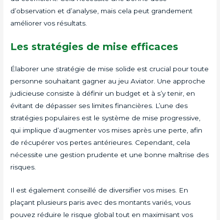
d’observation et d’analyse, mais cela peut grandement
améliorer vos résultats.
Les stratégies de mise efficaces
Élaborer une stratégie de mise solide est crucial pour toute
personne souhaitant gagner au jeu Aviator. Une approche
judicieuse consiste à définir un budget et à s’y tenir, en
évitant de dépasser ses limites financières. L’une des
stratégies populaires est le système de mise progressive,
qui implique d’augmenter vos mises après une perte, afin
de récupérer vos pertes antérieures. Cependant, cela
nécessite une gestion prudente et une bonne maîtrise des
risques.
Il est également conseillé de diversifier vos mises. En
plaçant plusieurs paris avec des montants variés, vous
pouvez réduire le risque global tout en maximisant vos