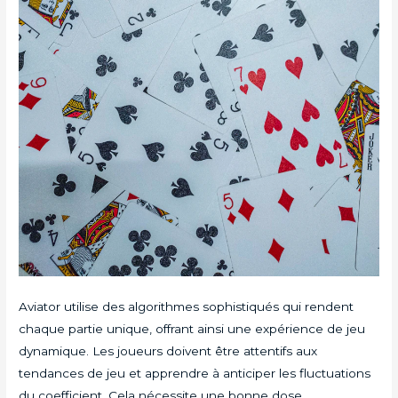
Aviator utilise des algorithmes sophistiqués qui rendent
chaque partie unique, offrant ainsi une expérience de jeu
dynamique. Les joueurs doivent être attentifs aux
tendances de jeu et apprendre à anticiper les fluctuations
du coefficient. Cela nécessite une bonne dose