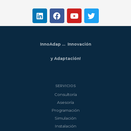
L
F
Y
T
i
a
o
w
n
c
u
i
k
e
t
t
e
b
u
t
InnoAdap … Innovación
d
o
b
e
i
o
e
r
y Adaptación!
n
k
SERVICIOS
Consultoría
Asesoría
Programación
Simulación
Instalación