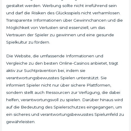
gestaltet werden. Werbung sollte nicht irreführend sein
und darf die Risiken des Glücksspiels nicht verharmlosen.
Transparente Informationen über Gewinnchancen und die
Möglichkeit von Verlusten sind essenziell, um das
Vertrauen der Spieler zu gewinnen und eine gesunde
Spielkultur zu fördern.
Die Website, die umfassende Informationen und
Vergleiche zu den besten Online-Casinos anbietet, trägt
aktiv zur Suchtprävention bei, indem sie
verantwortungsbewusstes Spielen unterstützt. Sie
informiert Spieler nicht nur über sichere Plattformen,
sondern stellt auch Ressourcen zur Verfügung, die dabei
helfen, verantwortungsvoll zu spielen. Darüber hinaus wird
auf die Bedeutung des Spielerschutzes eingegangen, um
ein sicheres und verantwortungsbewusstes Spielumfeld zu
gewährleisten.