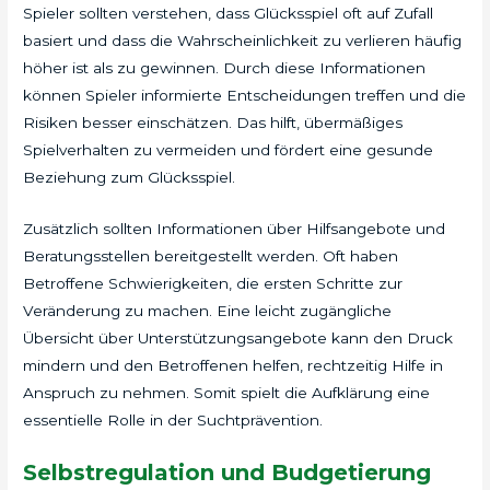
Spieler sollten verstehen, dass Glücksspiel oft auf Zufall
basiert und dass die Wahrscheinlichkeit zu verlieren häufig
höher ist als zu gewinnen. Durch diese Informationen
können Spieler informierte Entscheidungen treffen und die
Risiken besser einschätzen. Das hilft, übermäßiges
Spielverhalten zu vermeiden und fördert eine gesunde
Beziehung zum Glücksspiel.
Zusätzlich sollten Informationen über Hilfsangebote und
Beratungsstellen bereitgestellt werden. Oft haben
Betroffene Schwierigkeiten, die ersten Schritte zur
Veränderung zu machen. Eine leicht zugängliche
Übersicht über Unterstützungsangebote kann den Druck
mindern und den Betroffenen helfen, rechtzeitig Hilfe in
Anspruch zu nehmen. Somit spielt die Aufklärung eine
essentielle Rolle in der Suchtprävention.
Selbstregulation und Budgetierung