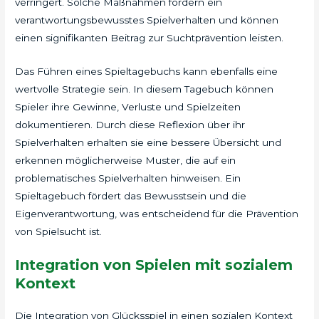
verringert. Solche Maßnahmen fördern ein
verantwortungsbewusstes Spielverhalten und können
einen signifikanten Beitrag zur Suchtprävention leisten.
Das Führen eines Spieltagebuchs kann ebenfalls eine
wertvolle Strategie sein. In diesem Tagebuch können
Spieler ihre Gewinne, Verluste und Spielzeiten
dokumentieren. Durch diese Reflexion über ihr
Spielverhalten erhalten sie eine bessere Übersicht und
erkennen möglicherweise Muster, die auf ein
problematisches Spielverhalten hinweisen. Ein
Spieltagebuch fördert das Bewusstsein und die
Eigenverantwortung, was entscheidend für die Prävention
von Spielsucht ist.
Integration von Spielen mit sozialem
Kontext
Die Integration von Glücksspiel in einen sozialen Kontext