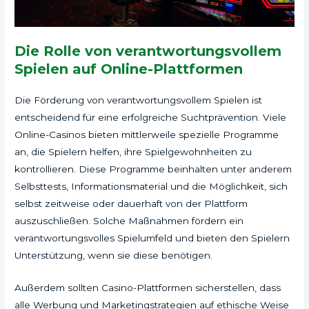
Die Rolle von verantwortungsvollem
Spielen auf Online-Plattformen
Die Förderung von verantwortungsvollem Spielen ist
entscheidend für eine erfolgreiche Suchtprävention. Viele
Online-Casinos bieten mittlerweile spezielle Programme
an, die Spielern helfen, ihre Spielgewohnheiten zu
kontrollieren. Diese Programme beinhalten unter anderem
Selbsttests, Informationsmaterial und die Möglichkeit, sich
selbst zeitweise oder dauerhaft von der Plattform
auszuschließen. Solche Maßnahmen fördern ein
verantwortungsvolles Spielumfeld und bieten den Spielern
Unterstützung, wenn sie diese benötigen.
Außerdem sollten Casino-Plattformen sicherstellen, dass
alle Werbung und Marketingstrategien auf ethische Weise