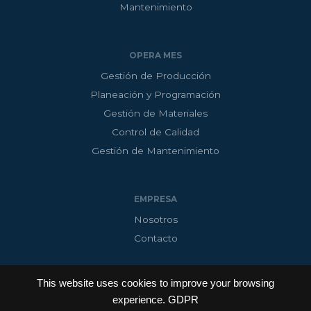
Mantenimiento
OPERA MES
Gestión de Producción
Planeación y Programación
Gestión de Materiales
Control de Calidad
Gestión de Mantenimiento
EMPRESA
Nosotros
Contacto
This website uses cookies to improve your browsing
experience.
GDPR