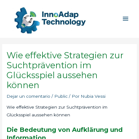
Ir
Men
al
princ
contenido
Wie effektive Strategien zur
Suchtprävention im
Glücksspiel aussehen
können
Dejar un comentario
/
Public
/ Por
Nubia Vessi
Wie effektive Strategien zur Suchtprävention im
Glücksspiel aussehen können
Die Bedeutung von Aufklärung und
Information