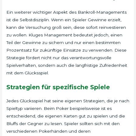
Ein weiterer wichtiger Aspekt des Bankroll-Managements
ist die Selbstdisziplin. Wenn ein Spieler Gewinne erzielt,
kann die Versuchung groß sein, diese sofort reinvestieren
zu wollen. Kluges Management bedeutet jedoch, einen
Teil der Gewinne zu sichern und nur einen bestimmten
Prozentsatz für zukünftige Einsätze zu verwenden. Diese
Strategie fördert nicht nur das verantwortungsvolle
Spielverhalten, sondern auch die langfristige Zufriedenheit
mit dem Glücksspiel.
Strategien für spezifische Spiele
Jedes Glücksspiel hat seine eigenen Strategien, die je nach
Spieltyp variieren. Beim Poker beispielsweise ist es
entscheidend, die eigenen Karten gut zu spielen und die
Bluffs der Gegner zu lesen. Spieler sollten sich mit den
verschiedenen Pokerhänden und deren