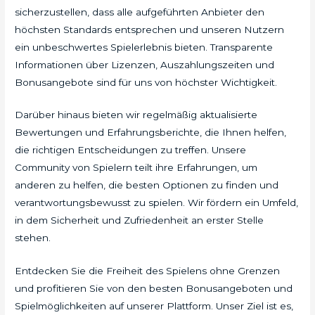
sicherzustellen, dass alle aufgeführten Anbieter den
höchsten Standards entsprechen und unseren Nutzern
ein unbeschwertes Spielerlebnis bieten. Transparente
Informationen über Lizenzen, Auszahlungszeiten und
Bonusangebote sind für uns von höchster Wichtigkeit.
Darüber hinaus bieten wir regelmäßig aktualisierte
Bewertungen und Erfahrungsberichte, die Ihnen helfen,
die richtigen Entscheidungen zu treffen. Unsere
Community von Spielern teilt ihre Erfahrungen, um
anderen zu helfen, die besten Optionen zu finden und
verantwortungsbewusst zu spielen. Wir fördern ein Umfeld,
in dem Sicherheit und Zufriedenheit an erster Stelle
stehen.
Entdecken Sie die Freiheit des Spielens ohne Grenzen
und profitieren Sie von den besten Bonusangeboten und
Spielmöglichkeiten auf unserer Plattform. Unser Ziel ist es,