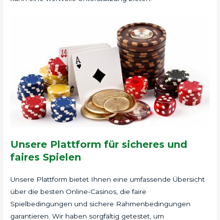
Unsere Plattform für sicheres und
faires Spielen
Unsere Plattform bietet Ihnen eine umfassende Übersicht
über die besten Online-Casinos, die faire
Spielbedingungen und sichere Rahmenbedingungen
garantieren. Wir haben sorgfältig getestet, um