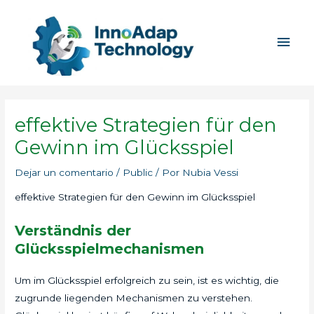
Ir
Men
al
princ
contenido
effektive Strategien für den
Gewinn im Glücksspiel
Dejar un comentario
/
Public
/ Por
Nubia Vessi
effektive Strategien für den Gewinn im Glücksspiel
Verständnis der
Glücksspielmechanismen
Um im Glücksspiel erfolgreich zu sein, ist es wichtig, die
zugrunde liegenden Mechanismen zu verstehen.