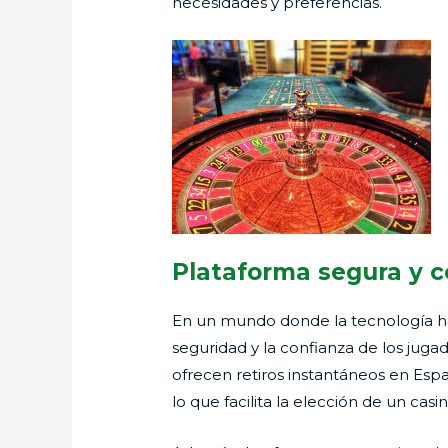
necesidades y preferencias.
Plataforma segura y c
En un mundo donde la tecnología ha
seguridad y la confianza de los juga
ofrecen retiros instantáneos en Espa
lo que facilita la elección de un ca