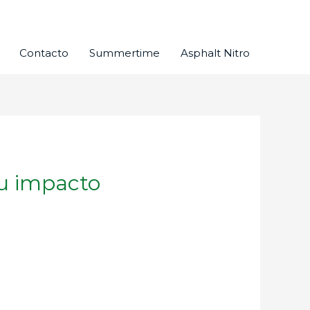
Contacto
Summertime
Asphalt Nitro
su impacto