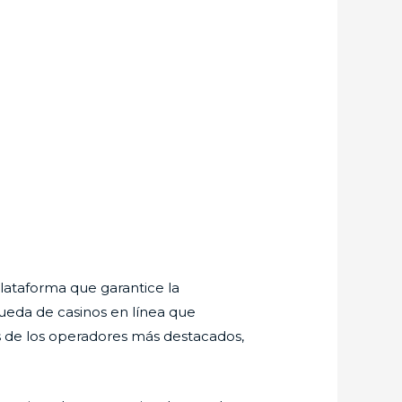
lataforma que garantice la
queda de casinos en línea que
os de los operadores más destacados,