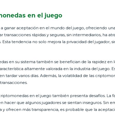
monedas en el juego
ganar aceptación en el mundo del juego, ofreciendo una 
izar transacciones rápidas y seguras, sin intermediarios, ha a
Esta tendencia no solo mejora la privacidad del jugador, s
das en su sistema también se benefician de la rapidez en l
característica altamente valorada en la industria del juego.
den tardar varios días. Además, la volatilidad de las cripto
transacciones.
 criptomonedas en el juego también presenta desafíos. La fal
en hacer que algunos jugadores se sientan inseguros. Sin
a y ofrecen más transparencia, es probable que la aceptac