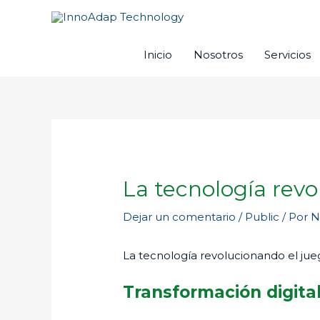
Ir
al
contenido
Inicio
Nosotros
Servicios
La tecnología revo
Dejar un comentario
/
Public
/ Por
N
La tecnología revolucionando el jue
Transformación digital