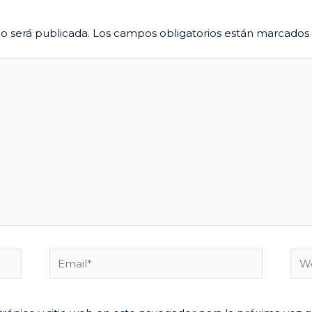
o será publicada.
Los campos obligatorios están marcados
Email*
We