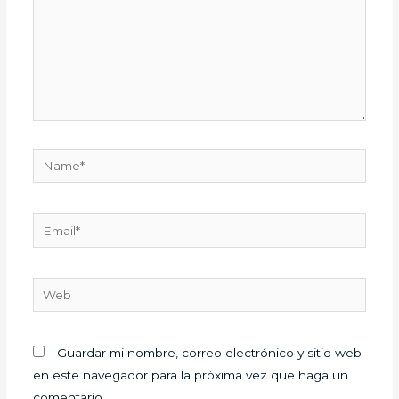
Name*
Email*
Web
Guardar mi nombre, correo electrónico y sitio web
en este navegador para la próxima vez que haga un
comentario.