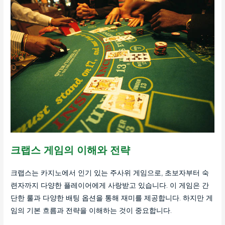
크랩스 게임의 이해와 전략
크랩스는 카지노에서 인기 있는 주사위 게임으로, 초보자부터 숙
련자까지 다양한 플레이어에게 사랑받고 있습니다. 이 게임은 간
단한 룰과 다양한 배팅 옵션을 통해 재미를 제공합니다. 하지만 게
임의 기본 흐름과 전략을 이해하는 것이 중요합니다.