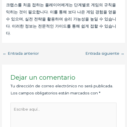
크랩스를 처음 접하는 플레이어에게는 단계별로 게임의 규칙을
익히는 것이 필요합니다. 이를 통해 보다 나은 게임 경험을 얻을
수 있으며, 실전 전략을 활용하여 승리 가능성을 높일 수 있습니
다. 이러한 정보는 전문적인 가이드를 통해 쉽게 접할 수 있습니
다.
←
Entrada anterior
Entrada siguiente
→
Dejar un comentario
Tu dirección de correo electrónico no será publicada.
Los campos obligatorios están marcados con
*
Escribe
aquí...