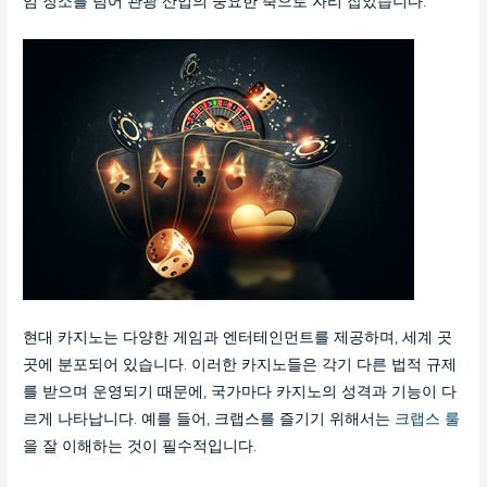
임 장소를 넘어 관광 산업의 중요한 축으로 자리 잡았습니다.
현대 카지노는 다양한 게임과 엔터테인먼트를 제공하며, 세계 곳
곳에 분포되어 있습니다. 이러한 카지노들은 각기 다른 법적 규제
를 받으며 운영되기 때문에, 국가마다 카지노의 성격과 기능이 다
르게 나타납니다. 예를 들어, 크랩스를 즐기기 위해서는
크랩스 룰
을 잘 이해하는 것이 필수적입니다.