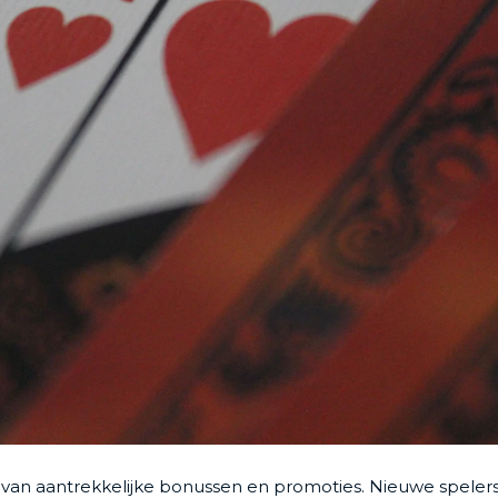
’s van aantrekkelijke bonussen en promoties. Nieuwe spele