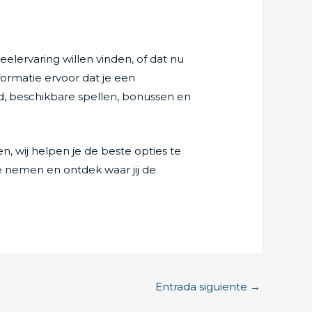
elervaring willen vinden, of dat nu
formatie ervoor dat je een
d, beschikbare spellen, bonussen en
, wij helpen je de beste opties te
e nemen en ontdek waar jij de
Entrada siguiente
→