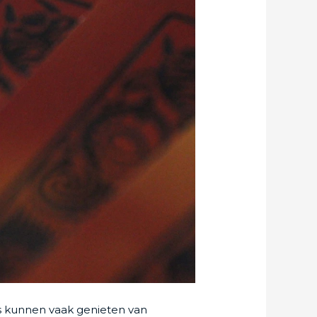
rs kunnen vaak genieten van