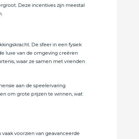
rgroot. Deze incentives zijn meestal
n.
kingskracht. De sfeer in een fysiek
 de luxe van de omgeving creëren
urtenis, waar ze samen met vrienden
mensie aan de speelervaring
en om grote prijzen te winnen, wat
 zijn vaak voorzien van geavanceerde