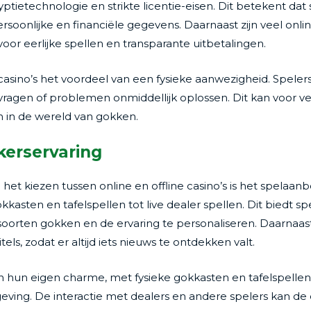
ptietechnologie en strikte licentie-eisen. Dit betekent da
rsoonlijke en financiële gegevens. Daarnaast zijn veel onl
oor eerlijke spellen en transparante uitbetalingen.
asino’s het voordeel van een fysieke aanwezigheid. Speler
agen of problemen onmiddellijk oplossen. Dit kan voor v
jn in de wereld van gokken.
kerservaring
j het kiezen tussen online en offline casino’s is het spelaa
kkasten en tafelspellen tot live dealer spellen. Dit biedt s
oorten gokken en de ervaring te personaliseren. Daarnaas
ls, zodat er altijd iets nieuws te ontdekken valt.
n hun eigen charme, met fysieke gokkasten en tafelspelle
ving. De interactie met dealers en andere spelers kan de 