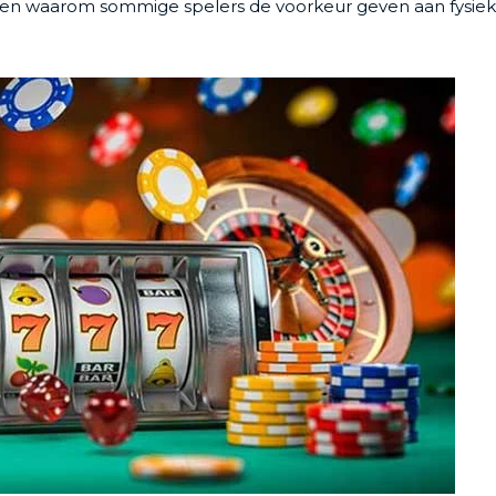
reden waarom sommige spelers de voorkeur geven aan fysiek