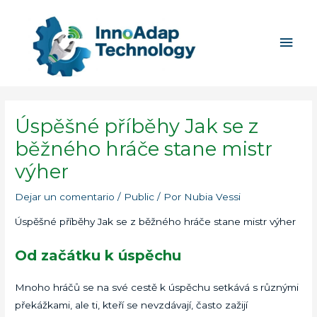
Ir
Men
al
princ
contenido
Úspěšné příběhy Jak se z
běžného hráče stane mistr
výher
Dejar un comentario
/
Public
/ Por
Nubia Vessi
Úspěšné příběhy Jak se z běžného hráče stane mistr výher
Od začátku k úspěchu
Mnoho hráčů se na své cestě k úspěchu setkává s různými
překážkami, ale ti, kteří se nevzdávají, často zažijí