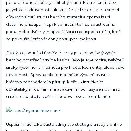
pozoruhodné úspěchy. Příběhy hráčů, kteří začínali bez
jakýchkoliv zkušeností, ukazují, že se lze dostat na vrchol
díky vytrvalosti, studiu herních strategií a optimalizaci
vlastního přístupu. Například hráči, kteří se soustředí na
jednu nebo dvě hry, mají větší šanci na úspěch než ti, kteří
se pokoušejí hrát všechny dostupné možnosti.
Důležitou součástí úspěšné cesty je také správný výběr
herního prostředí. Online kasina, jako je MyEmpire, nabízejí
široký výběr her a možnosti pro hráče, kteří chtějí zlepšit své
dovednosti. Správná platforma může výrazně ovlivnit
hráčovo sebevědomí a přístup k hře. S intuitivním
uživatelským rozhraním a atraktivními bonusy se noví hráči
snadno adaptují a začínají budovat svou herní kariéru.
Úspěšní hráči také často sdílejí své strategie a rady v online