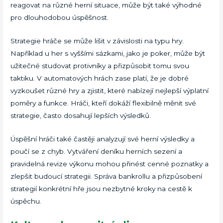
reagovat na různé herní situace, může být také výhodné
pro dlouhodobou úspěšnost.
Strategie hráče se může lišit v závislosti na typu hry.
Například u her s vyššími sázkami, jako je poker, může být
užitečné studovat protivníky a přizpůsobit tomu svou
taktiku. V automatových hrách zase platí, že je dobré
vyzkoušet různé hry a zjistit, které nabízejí nejlepší výplatní
poměry a funkce. Hráči, kteří dokáží flexibilně měnit své
strategie, často dosahují lepších výsledků.
Úspěšní hráči také častěji analyzují své herní výsledky a
poučí se z chyb. Vytváření deníku herních sezení a
pravidelná revize výkonu mohou přinést cenné poznatky a
zlepšit budoucí strategii. Správa bankrollu a přizpůsobení
strategií konkrétní hře jsou nezbytné kroky na cestě k
úspěchu.