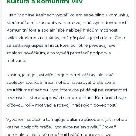
Kultura a komunitní vliv
Hraní v online kasinech vytváří kolem sebe silnou komunitu,
která může mít zásadní vliv na rozvoj hráčských dovedností.
Komunitní fóra a sociální sítě nabízejí hráčům možnost
sdílet zkušenosti a taktiky, což přispívá k jejich růstu. Často
se setkávají úspěšní hráči, kteří ochotně předávají své
znalosti nováčkům, a to vytváří prostředí podpory a
motivace.
Kasina, jako je , vytvářejí nejen herní zážitky, ale také
společenství, kde hráči mohou navazovat přátelství a
soutěžit mezi sebou. Tyto interakce přidávají na zajímavosti
a vzrušení, které doprovází samotné hraní. Komunita hraje
klíčovou roli v motivaci a rozvoji hráčských dovedností.
Vytváření soutěží a turnajů je dalším způsobem, jak mohou
kasina podpořit hráče. Tyto akce nejen zvyšují úroveň
adrenalinu, ale také umožňují hráčům porovnat své