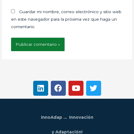
Guardar mi nombre, correo electrónico y sitio web
en este navegador para la próxima vez que haga un
comentario.
L
F
Y
T
i
a
o
w
n
c
u
i
k
e
t
t
e
b
u
t
InnoAdap … Innovación
d
o
b
e
i
o
e
r
y Adaptación!