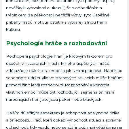
komunitách, což pomáhá ostatním. Tyto příběhy inspirují
nováčky k vytrvalosti a ukazují, že s odhodláním a
tréninkem lze překonat i nejtěžší výzvy. Tyto úspěšné
příběhy hráčů motivují ostatní a vytvářejí silnou herní
kulturu.
Psychologie hráče a rozhodování
Pochopení psychologie hraní je klíčovým faktorem pro
úspěch v hazardních hrách. Mnoho úspěšných hráčů
zdůrazňuje důležitost emocí a jak s nimi pracovat. Například
schopnost udržet klid ve stresových situacích může hráčům
pomoci činit lepší rozhodnutí. Rozpoznání a kontrola
vlastních emocí může být rozhodující, zejména při hraní
náročnějších her, jako jsou poker nebo blackjack.
Dalším důležitým aspektem je schopnost analyzovat rizika
a příležitosti. Hráči, kteří dokáží vyhodnotit situaci a správně
odhadnout, kdy vsadit nebo se stáhnout, mají větší šanci na