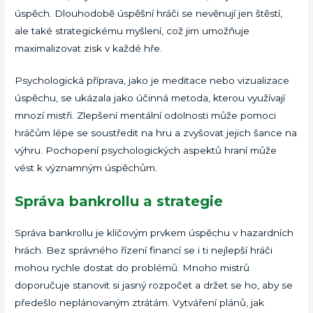
úspěch. Dlouhodobě úspěšní hráči se nevěnují jen štěstí,
ale také strategickému myšlení, což jim umožňuje
maximalizovat zisk v každé hře.
Psychologická příprava, jako je meditace nebo vizualizace
úspěchu, se ukázala jako účinná metoda, kterou využívají
mnozí mistři. Zlepšení mentální odolnosti může pomoci
hráčům lépe se soustředit na hru a zvyšovat jejich šance na
výhru. Pochopení psychologických aspektů hraní může
vést k významným úspěchům.
Správa bankrollu a strategie
Správa bankrollu je klíčovým prvkem úspěchu v hazardních
hrách. Bez správného řízení financí se i ti nejlepší hráči
mohou rychle dostat do problémů. Mnoho mistrů
doporučuje stanovit si jasný rozpočet a držet se ho, aby se
předešlo neplánovaným ztrátám. Vytváření plánů, jak