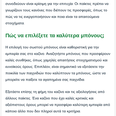
συνοδεύουν είναι κρίσιμη για την επιτυχία. Οι παίκτες πρέπει να
γνωρίζουν τους κανόνες που διέπουν τις προσφορές, όπως το
πώς να τις ενεργοποιήσουν και ποια είναι τα απαιτούμενα
στοιχήματα.
Πώς να επιλέξετε τα καλύτερα μπόνους;
Η επιλογή του σωστού μπόνους είναι καθοριστική για την
εμπειρία σας στο καζίνο. Αναζητήστε μπόνους που προσφέρουν
καλές συνθήκες, όπως χαμηλές απαιτήσεις στοιχηματισμού και
ευνοϊκούς όρους. Επιπλέον, είναι σημαντικό να εξετάσετε την
ποικιλία των παιχνιδιών που καλύπτουν τα μπόνους, ώστε να
μπορείτε να παίξετε τα αγαπημένα σας παιχνίδια.
Εξετάστε επίσης τη φήμη του καζίνο και τις αξιολογήσεις από
άλλους παίκτες. Ένα καζίνο που έχει καλές κριτικές και
αξιόπιστους όρους μπορεί να προσφέρει καλύτερη εμπειρία από
κάποιο άλλο που δεν πληροί αυτά τα κριτήρια.