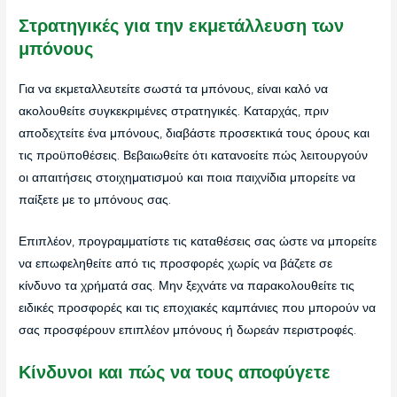
Στρατηγικές για την εκμετάλλευση των
μπόνους
Για να εκμεταλλευτείτε σωστά τα μπόνους, είναι καλό να
ακολουθείτε συγκεκριμένες στρατηγικές. Καταρχάς, πριν
αποδεχτείτε ένα μπόνους, διαβάστε προσεκτικά τους όρους και
τις προϋποθέσεις. Βεβαιωθείτε ότι κατανοείτε πώς λειτουργούν
οι απαιτήσεις στοιχηματισμού και ποια παιχνίδια μπορείτε να
παίξετε με το μπόνους σας.
Επιπλέον, προγραμματίστε τις καταθέσεις σας ώστε να μπορείτε
να επωφεληθείτε από τις προσφορές χωρίς να βάζετε σε
κίνδυνο τα χρήματά σας. Μην ξεχνάτε να παρακολουθείτε τις
ειδικές προσφορές και τις εποχιακές καμπάνιες που μπορούν να
σας προσφέρουν επιπλέον μπόνους ή δωρεάν περιστροφές.
Κίνδυνοι και πώς να τους αποφύγετε