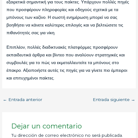
εξαιρετικά σημαντική για τους παίκτες. Υπάρχουν πολλές πηγές
που προσφέρουν πληροφορίες και οδηγούς σχετικά με τα
μπόνους των καζίνο. Η σωστή ενημέρωση μπορεί να σας
βοηθήσει να κάνετε καλύτερες επιλογές και να βελτιώσετε τις
πιθανότητές σας για νίκη.
Επιπλέον, πολλές διαδικτυακές πλατφόρμες προσφέρουν
εκπαιδευτικά άρθρα και βίντεο που αναλύουν στρατηγικές και
συμβουλές για το πώς να εκμεταλλευτείτε τα μπόνους στο
έπακρο. Αξιοποιήστε αυτές τις πηγές για να γίνετε πιο έμπειροι
και επιτυχημένοι παίκτες.
←
Entrada anterior
Entrada siguiente
→
Dejar un comentario
Tu dirección de correo electrónico no será publicada.