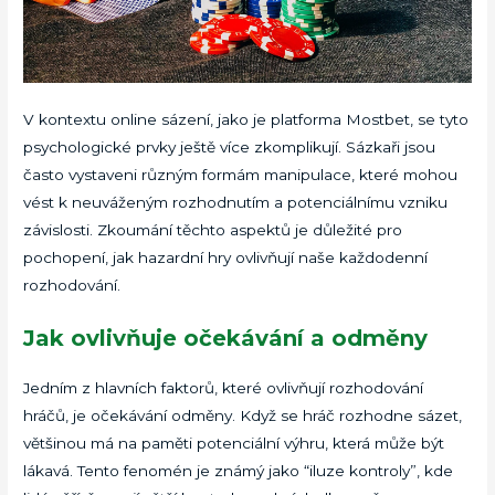
V kontextu online sázení, jako je platforma Mostbet, se tyto
psychologické prvky ještě více zkomplikují. Sázkaři jsou
často vystaveni různým formám manipulace, které mohou
vést k neuváženým rozhodnutím a potenciálnímu vzniku
závislosti. Zkoumání těchto aspektů je důležité pro
pochopení, jak hazardní hry ovlivňují naše každodenní
rozhodování.
Jak ovlivňuje očekávání a odměny
Jedním z hlavních faktorů, které ovlivňují rozhodování
hráčů, je očekávání odměny. Když se hráč rozhodne sázet,
většinou má na paměti potenciální výhru, která může být
lákavá. Tento fenomén je známý jako “iluze kontroly”, kde