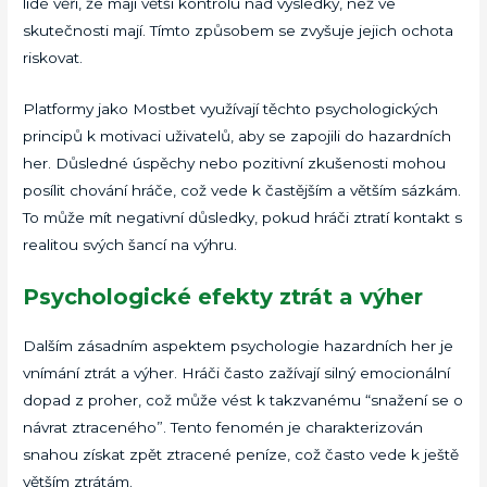
lidé věří, že mají větší kontrolu nad výsledky, než ve
skutečnosti mají. Tímto způsobem se zvyšuje jejich ochota
riskovat.
Platformy jako Mostbet využívají těchto psychologických
principů k motivaci uživatelů, aby se zapojili do hazardních
her. Důsledné úspěchy nebo pozitivní zkušenosti mohou
posílit chování hráče, což vede k častějším a větším sázkám.
To může mít negativní důsledky, pokud hráči ztratí kontakt s
realitou svých šancí na výhru.
Psychologické efekty ztrát a výher
Dalším zásadním aspektem psychologie hazardních her je
vnímání ztrát a výher. Hráči často zažívají silný emocionální
dopad z proher, což může vést k takzvanému “snažení se o
návrat ztraceného”. Tento fenomén je charakterizován
snahou získat zpět ztracené peníze, což často vede k ještě
větším ztrátám.