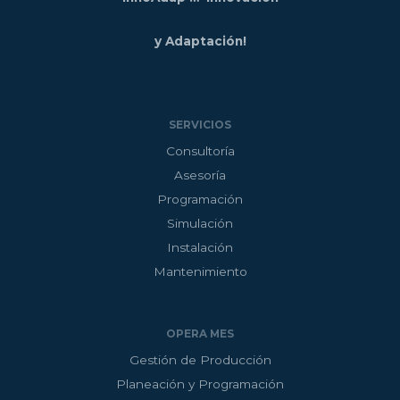
d
o
b
e
i
o
e
r
y Adaptación!
n
k
SERVICIOS
Consultoría
Asesoría
Programación
Simulación
Instalación
Mantenimiento
OPERA MES
Gestión de Producción
Planeación y Programación