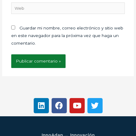
Web
Guardar mi nombre, correo electrónico y sitio web
en este navegador para la próxima vez que haga un
comentario.
L
F
Y
T
i
a
o
w
n
c
u
i
k
e
t
t
e
b
u
t
InnoAdap … Innovación