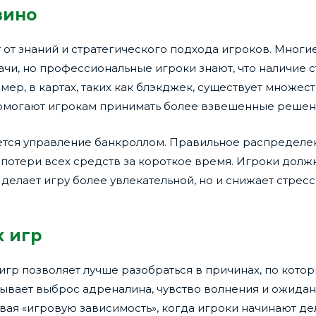
зино
т от знаний и стратегического подхода игроков. Многи
ачи, но профессиональные игроки знают, что наличие 
ер, в картах, таких как блэкджек, существует множест
помогают игрокам принимать более взвешенные решен
тся управление банкроллом. Правильное распределен
потери всех средств за короткое время. Игроки должн
о делает игру более увлекательной, но и снижает стре
х игр
игр позволяет лучше разобраться в причинах, по кот
зывает выброс адреналина, чувство волнения и ожида
вая «игровую зависимость», когда игроки начинают дел