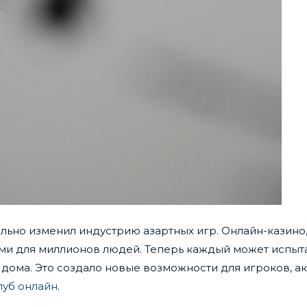
льно изменил индустрию азартных игр. Онлайн-казино,
ми для миллионов людей. Теперь каждый может испытат
 дома. Это создало новые возможности для игроков, 
луб онлайн
.