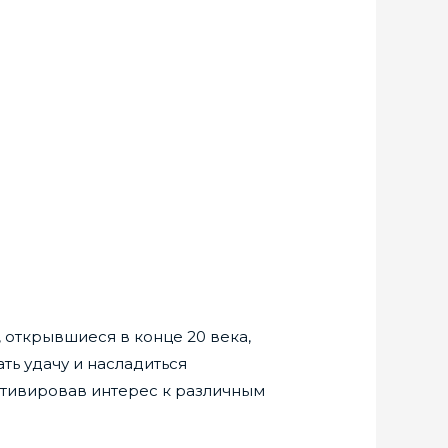
 открывшиеся в конце 20 века,
ь удачу и насладиться
активировав интерес к различным