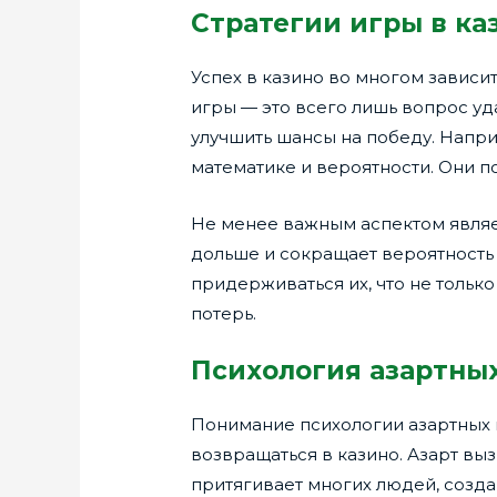
Стратегии игры в ка
Успех в казино во многом зависи
игры — это всего лишь вопрос уд
улучшить шансы на победу. Наприм
математике и вероятности. Они 
Не менее важным аспектом являе
дольше и сокращает вероятность 
придерживаться их, что не тольк
потерь.
Психология азартны
Понимание психологии азартных 
возвращаться в казино. Азарт вы
притягивает многих людей, созда