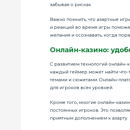
забывая о рисках.
Важно помнить, что азартные игр
и реакций во время игры поможе
желания и осознавать, когда пора
Онлайн-казино: удоб
С развитием технологий онлайн-
каждый геймер может найти что-т
темами и сюжетами. Онлайн-плат
для игроков всех уровней.
Кроме того, многие онлайн-казин
постоянных игроков. Это позволяе
приятным дополнением к азарту.