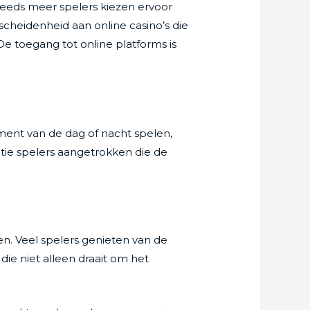
teeds meer spelers kiezen ervoor
scheidenheid aan online casino’s die
 De toegang tot online platforms is
ment van de dag of nacht spelen,
tie spelers aangetrokken die de
en. Veel spelers genieten van de
die niet alleen draait om het