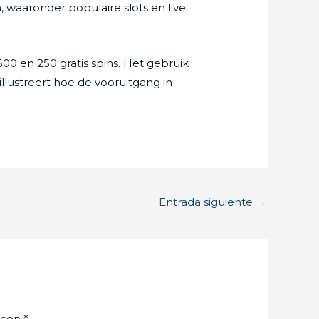
 waaronder populaire slots en live
00 en 250 gratis spins. Het gebruik
llustreert hoe de vooruitgang in
Entrada siguiente
→
 con
*