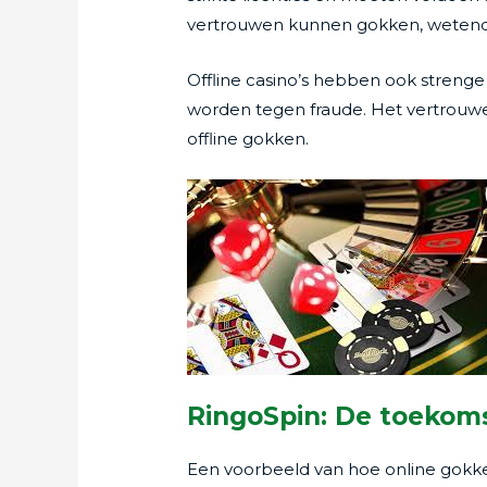
vertrouwen kunnen gokken, wetende 
Offline casino’s hebben ook strenge 
worden tegen fraude. Het vertrouwen 
offline gokken.
RingoSpin: De toekom
Een voorbeeld van hoe online gokken 