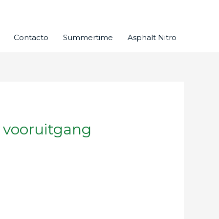
Contacto
Summertime
Asphalt Nitro
e vooruitgang