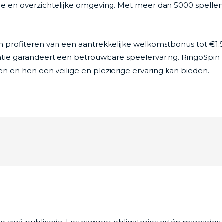
ige en overzichtelijke omgeving. Met meer dan 5000 spellen,
 profiteren van een aantrekkelijke welkomstbonus tot €1.5
ntie garandeert een betrouwbare speelervaring. RingoSpin i
n en hen een veilige en plezierige ervaring kan bieden.
o será publicada.
Los campos obligatorios están marcados