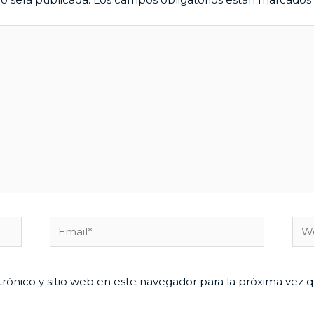
Email*
We
rónico y sitio web en este navegador para la próxima vez 