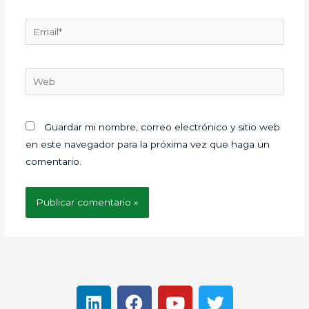
Email*
Web
Guardar mi nombre, correo electrónico y sitio web
en este navegador para la próxima vez que haga un
comentario.
L
F
Y
T