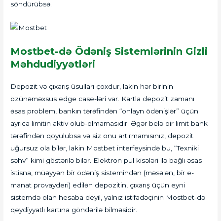
söndürübsə.
Mostbet-də Ödəniş Sistemlərinin Gizli
Məhdudiyyətləri
Depozit və çıxarış üsulları çoxdur, lakin hər birinin
özünəməxsus edge case-ləri var. Kartla depozit zamanı
əsas problem, bankın tərəfindən “onlayn ödənişlər” üçün
ayrıca limitin aktiv olub-olmamasıdır. Əgər belə bir limit bank
tərəfindən qoyulubsa və siz onu artırmamısınız, depozit
uğursuz ola bilər, lakin Mostbet interfeysində bu, “Texniki
səhv” kimi göstərilə bilər. Elektron pul kisələri ilə bağlı əsas
istisna, müəyyən bir ödəniş sistemindən (məsələn, bir e-
manat provayderi) edilən depozitin, çıxarış üçün eyni
sistemdə olan hesaba deyil, yalnız istifadəçinin Mostbet-də
qeydiyyatlı kartına göndərilə bilməsidir.