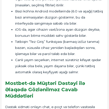
(məsələn, seçilmiş filtrlər) itirilir.
Bəzi köhnə Android modellərində (6.0 və aşağı) tətbiq
bəzi animasiyaları düzgün göstərmir, bu da
interfeysdə səngiməyə səbəb ola bilər.
iOS-da, əgər cihazın vaxt/zona ayarı düzgün deyilsə,
bonusun bitmə müddəti səhv göstərilə bilər.
Tətbiqin “Tez Giriş” funksiyası (barmaq izi/üz tanıma)
bəzən, xüsusilə cihaz yenidən başladıqdan sonra,
işləməyə bilər və parol tələb edə bilər.
Canlı yayım seçərkən, internet sürətiniz kifayət qədər
yüksək olsa belə, yayım dayana bilər, çünki tətbiq
avtomatik olaraq keyfiyyəti aşağı salmır.
Mostbet-də Müştəri Dəstəyi ilə
Əlaqədə Gözlənilməz Cavab
Müddətləri
Dəstək xidməti onlayn chat, e-poçt və telefon vasitəsilə