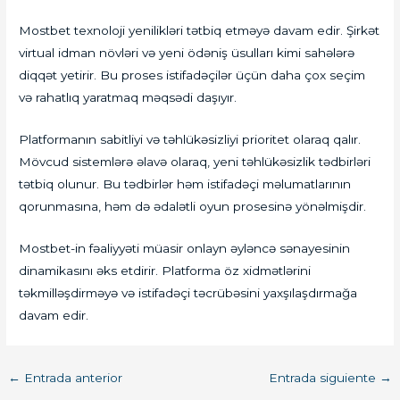
Mostbet texnoloji yenilikləri tətbiq etməyə davam edir. Şirkət
virtual idman növləri və yeni ödəniş üsulları kimi sahələrə
diqqət yetirir. Bu proses istifadəçilər üçün daha çox seçim
və rahatlıq yaratmaq məqsədi daşıyır.
Platformanın sabitliyi və təhlükəsizliyi prioritet olaraq qalır.
Mövcud sistemlərə əlavə olaraq, yeni təhlükəsizlik tədbirləri
tətbiq olunur. Bu tədbirlər həm istifadəçi məlumatlarının
qorunmasına, həm də ədalətli oyun prosesinə yönəlmişdir.
Mostbet-in fəaliyyəti müasir onlayn əyləncə sənayesinin
dinamikasını əks etdirir. Platforma öz xidmətlərini
təkmilləşdirməyə və istifadəçi təcrübəsini yaxşılaşdırmağa
davam edir.
←
Entrada anterior
Entrada siguiente
→