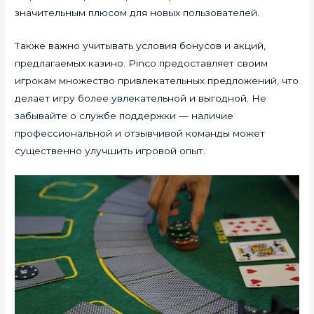
значительным плюсом для новых пользователей.
Также важно учитывать условия бонусов и акций,
предлагаемых казино. Pinco предоставляет своим
игрокам множество привлекательных предложений, что
делает игру более увлекательной и выгодной. Не
забывайте о службе поддержки — наличие
профессиональной и отзывчивой команды может
существенно улучшить игровой опыт.