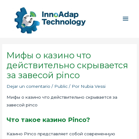
Ir
Men
al
princ
contenido
Мифы о казино что
действительно скрывается
за завесой pinco
Dejar un comentario
/
Public
/ Por
Nubia Vessi
Мифы о казино что действительно скрывается за
завесой pinco
Что такое казино Pinco?
Казино Pinco представляет собой современную