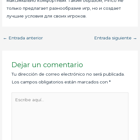
максимально комфортным. Таким образом, Pinco не
только предлагает разнообразие игр, но и создает
лучшие условия для своих игроков.
←
Entrada anterior
Entrada siguiente
→
Dejar un comentario
Tu dirección de correo electrónico no será publicada.
Los campos obligatorios están marcados con
*
Escribe
aquí...