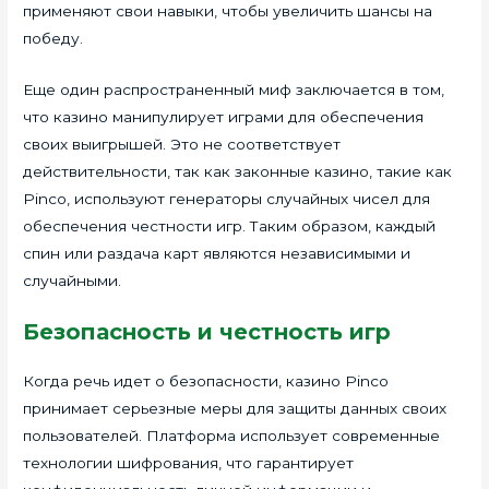
применяют свои навыки, чтобы увеличить шансы на
победу.
Еще один распространенный миф заключается в том,
что казино манипулирует играми для обеспечения
своих выигрышей. Это не соответствует
действительности, так как законные казино, такие как
Pinco, используют генераторы случайных чисел для
обеспечения честности игр. Таким образом, каждый
спин или раздача карт являются независимыми и
случайными.
Безопасность и честность игр
Когда речь идет о безопасности, казино Pinco
принимает серьезные меры для защиты данных своих
пользователей. Платформа использует современные
технологии шифрования, что гарантирует