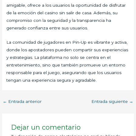
amigable, ofrece a los usuarios la oportunidad de disfrutar
de la emoción del casino sin salir de casa. Además, su
compromiso con la seguridad y la transparencia ha
generado confianza entre sus usuarios.
La comunidad de jugadores en Pin-Up es vibrante y activa,
donde los apostadores pueden compartir sus experiencias
y estrategias. La plataforma no solo se centra en el
entretenimiento, sino que también promueve un entorno
responsable para el juego, asegurando que los usuarios
tengan una experiencia segura y agradable.
←
Entrada anterior
Entrada siguiente
→
Dejar un comentario