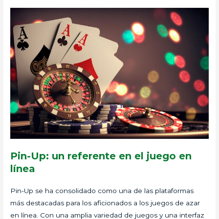
Pin-Up: un referente en el juego en
línea
Pin-Up se ha consolidado como una de las plataformas
más destacadas para los aficionados a los juegos de azar
en línea. Con una amplia variedad de juegos y una interfaz