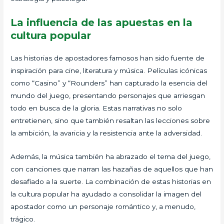
La influencia de las apuestas en la
cultura popular
Las historias de apostadores famosos han sido fuente de
inspiración para cine, literatura y música. Películas icónicas
como “Casino” y “Rounders” han capturado la esencia del
mundo del juego, presentando personajes que arriesgan
todo en busca de la gloria. Estas narrativas no solo
entretienen, sino que también resaltan las lecciones sobre
la ambición, la avaricia y la resistencia ante la adversidad.
Además, la música también ha abrazado el tema del juego,
con canciones que narran las hazañas de aquellos que han
desafiado a la suerte. La combinación de estas historias en
la cultura popular ha ayudado a consolidar la imagen del
apostador como un personaje romántico y, a menudo,
trágico.