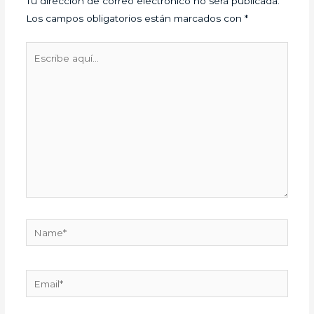
Tu dirección de correo electrónico no será publicada.
Los campos obligatorios están marcados con
*
Escribe
aquí...
Name*
Email*