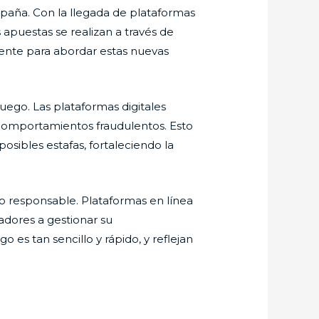
spaña. Con la llegada de plataformas
apuestas se realizan a través de
ente para abordar estas nuevas
uego. Las plataformas digitales
 comportamientos fraudulentos. Esto
osibles estafas, fortaleciendo la
o responsable. Plataformas en línea
adores a gestionar su
es tan sencillo y rápido, y reflejan