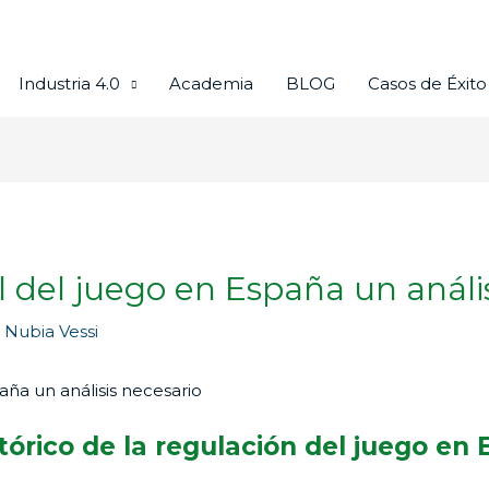
Linkedin
Facebook
Youtube
Twitter
Industria 4.0
Academia
BLOG
Casos de Éxito
l del juego en España un análi
r
Nubia Vessi
aña un análisis necesario
stórico de la regulación del juego en