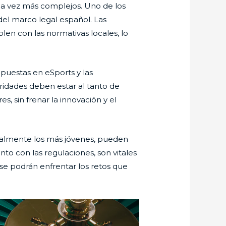
ada vez más complejos. Uno de los
del marco legal español. Las
en con las normativas locales, lo
apuestas en eSports y las
idades deben estar al tanto de
, sin frenar la innovación y el
cialmente los más jóvenes, pueden
nto con las regulaciones, son vitales
se podrán enfrentar los retos que