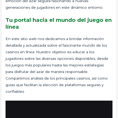
emoción del azar seguirá fascinando a nuevas
generaciones de jugadores en este dinámico entorno.
Tu portal hacia el mundo del juego en
línea
En este sitio web nos dedicamos a brindar información
detallada y actualizada sobre el fascinante mundo de los
casinos en línea. Nuestro objetivo es educar a los
jugadores sobre las diversas opciones disponibles, desde
los juegos más populares hasta las mejores estrategias
para disfrutar del azar de manera responsable.
Compartimos análisis de los principales casinos, así como
guías que facilitan la elección de plataformas seguras y
confiables.