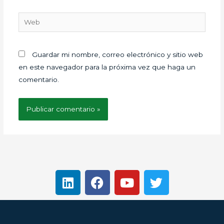
Web
Guardar mi nombre, correo electrónico y sitio web
en este navegador para la próxima vez que haga un
comentario.
L
F
Y
T
i
a
o
w
n
c
u
i
k
e
t
t