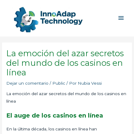
Ir
Men
al
princ
contenido
La emoción del azar secretos
del mundo de los casinos en
línea
Dejar un comentario
/
Public
/ Por
Nubia Vessi
La emoción del azar secretos del mundo de los casinos en
línea
El auge de los casinos en línea
En la última década, los casinos en línea han