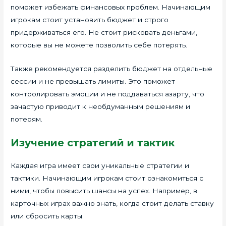
поможет избежать финансовых проблем. Начинающим
игрокам стоит установить бюджет и строго
придерживаться его. Не стоит рисковать деньгами,
которые вы не можете позволить себе потерять.
Также рекомендуется разделить бюджет на отдельные
сессии и не превышать лимиты. Это поможет
контролировать эмоции и не поддаваться азарту, что
зачастую приводит к необдуманным решениям и
потерям.
Изучение стратегий и тактик
Каждая игра имеет свои уникальные стратегии и
тактики. Начинающим игрокам стоит ознакомиться с
ними, чтобы повысить шансы на успех. Например, в
карточных играх важно знать, когда стоит делать ставку
или сбросить карты.