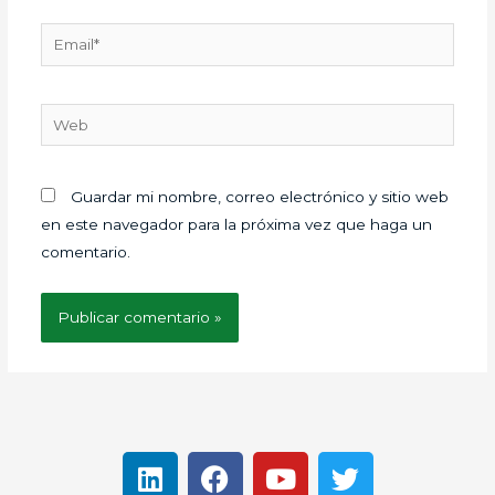
Email*
Web
Guardar mi nombre, correo electrónico y sitio web
en este navegador para la próxima vez que haga un
comentario.
L
F
Y
T
i
a
o
w