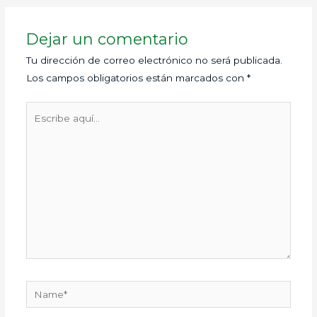
Dejar un comentario
Tu dirección de correo electrónico no será publicada.
Los campos obligatorios están marcados con
*
Escribe
aquí...
Name*