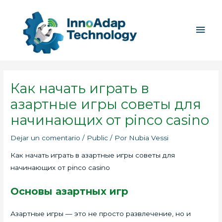
Ir
Men
al
princ
contenido
Как начать играть в
азартные игры советы для
начинающих от pinco casino
Dejar un comentario
/
Public
/ Por
Nubia Vessi
Как начать играть в азартные игры советы для
начинающих от pinco casino
Основы азартных игр
Азартные игры — это не просто развлечение, но и