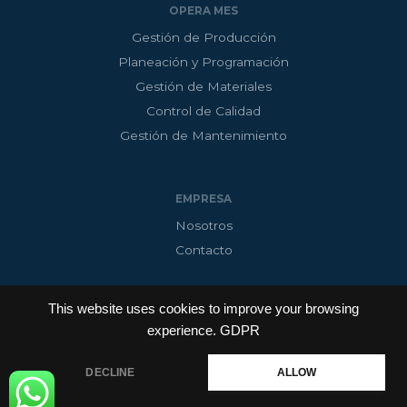
OPERA MES
Gestión de Producción
Planeación y Programación
Gestión de Materiales
Control de Calidad
Gestión de Mantenimiento
EMPRESA
Nosotros
Contacto
This website uses cookies to improve your browsing
experience.
GDPR
Copyright © 2026 InnoAdap Technology
Powered by M3RKTECH
DECLINE
ALLOW