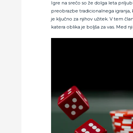
Igre na srečo so že dolga leta priljub
preobrazbe tradicionalnega igranja, k
je ključno za njihov užitek. V tem član
katera oblika je boljša za vas. Med nj