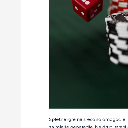
Spletne igre na srečo so omogočile, da
za mlajše generacije. Na drugi strani