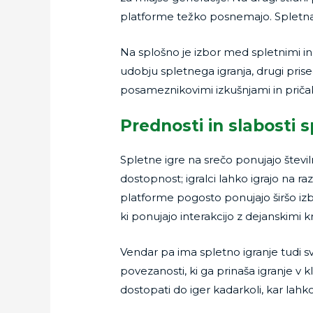
platforme težko posnemajo. Spletna in 
Na splošno je izbor med spletnimi in
udobju spletnega igranja, drugi pris
posameznikovimi izkušnjami in pričako
Prednosti in slabosti 
Spletne igre na srečo ponujajo številn
dostopnost; igralci lahko igrajo na r
platforme pogosto ponujajo širšo izbir
ki ponujajo interakcijo z dejanskimi kr
Vendar pa ima spletno igranje tudi s
povezanosti, ki ga prinaša igranje v kl
dostopati do iger kadarkoli, kar lahk