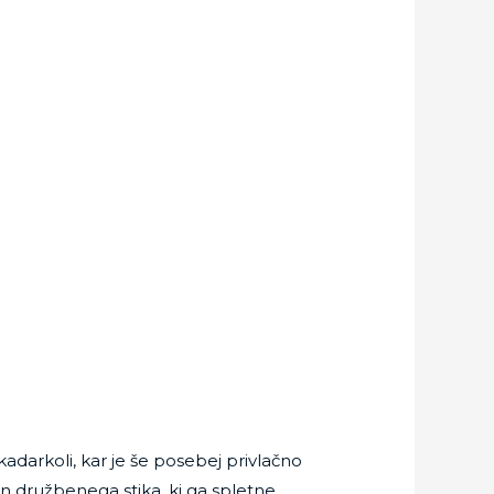
 kadarkoli, kar je še posebej privlačno
in družbenega stika, ki ga spletne