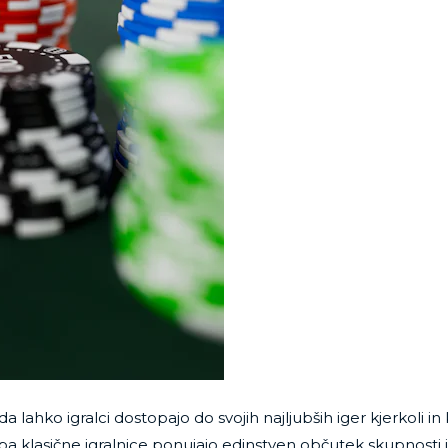
 lahko igralci dostopajo do svojih najljubših iger kjerkoli in
 pa klasične igralnice ponujajo edinstven občutek skupnosti 