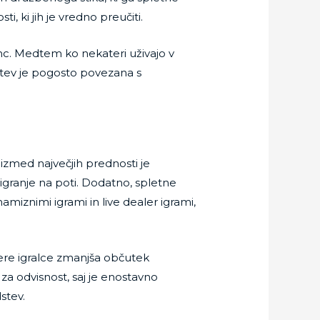
, ki jih je vredno preučiti.
enc. Medtem ko nekateri uživajo v
čitev je pogosto povezana s
a izmed največjih prednosti je
 igranje na poti. Dodatno, spletne
amiznimi igrami in live dealer igrami,
tere igralce zmanjša občutek
e za odvisnost, saj je enostavno
stev.