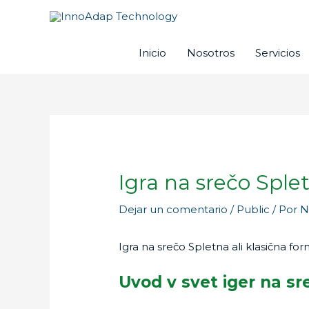
Ir
al
contenido
Inicio
Nosotros
Servicios
Igra na srečo Sple
Dejar un comentario
/
Public
/ Por
N
Igra na srečo Spletna ali klasična fo
Uvod v svet iger na sr