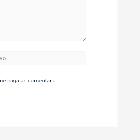
b
que haga un comentario.