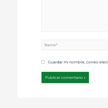
Name*
Guardar mi nombre, correo elect