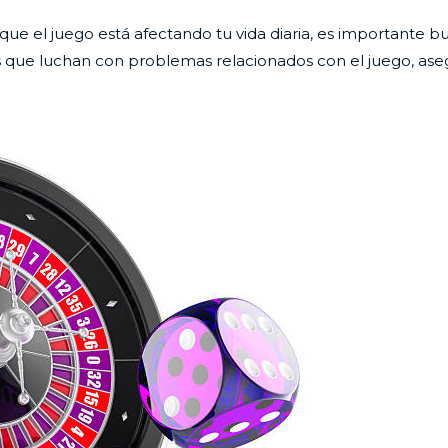
s que el juego está afectando tu vida diaria, es importante 
s que luchan con problemas relacionados con el juego, ase