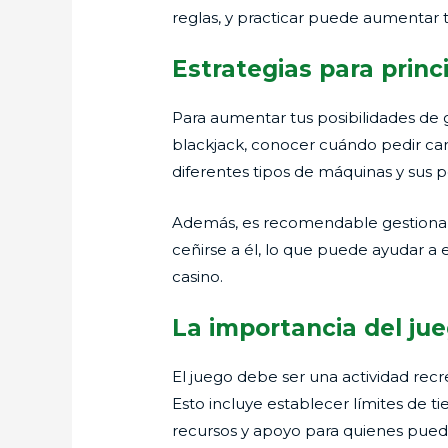
reglas, y practicar puede aumentar t
Estrategias para princ
Para aumentar tus posibilidades de g
blackjack, conocer cuándo pedir cart
diferentes tipos de máquinas y sus 
Además, es recomendable gestionar t
ceñirse a él, lo que puede ayudar a ev
casino.
La importancia del ju
El juego debe ser una actividad recre
Esto incluye establecer límites de
recursos y apoyo para quienes puede