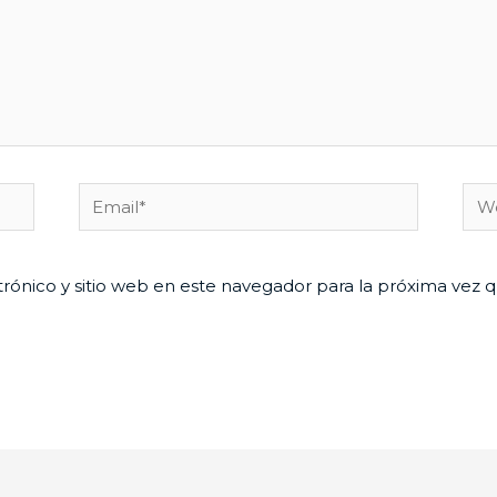
Email*
We
rónico y sitio web en este navegador para la próxima vez 