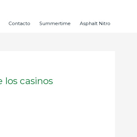
Contacto
Summertime
Asphalt Nitro
 los casinos