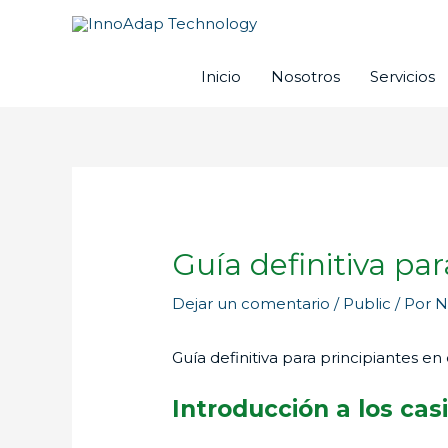
Ir
al
contenido
Inicio
Nosotros
Servicios
Guía definitiva pa
Dejar un comentario
/
Public
/ Por
N
Guía definitiva para principiantes e
Introducción a los cas