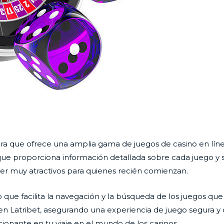
t
ra que ofrece una amplia gama de juegos de casino en línea.
que proporciona información detallada sobre cada juego y 
r muy atractivos para quienes recién comienzan.
o que facilita la navegación y la búsqueda de los juegos que
 en Latribet, asegurando una experiencia de juego segura y c
onante en tu viaje en el mundo de los casinos.