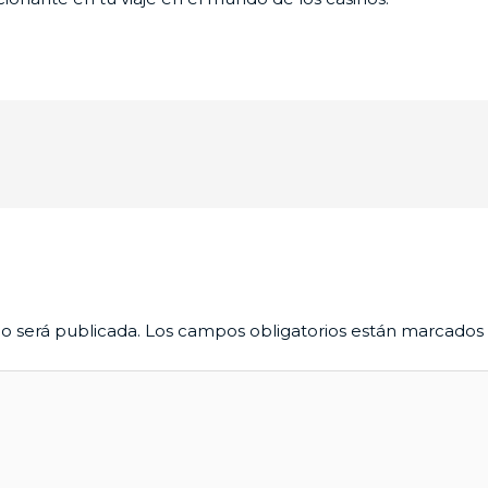
o será publicada.
Los campos obligatorios están marcados