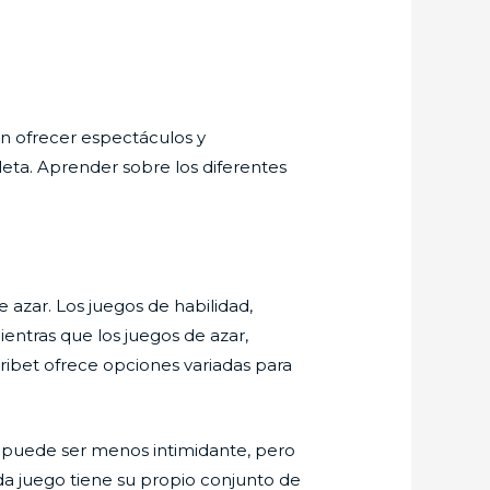
en ofrecer espectáculos y
leta. Aprender sobre los diferentes
 azar. Los juegos de habilidad,
entras que los juegos de azar,
tribet ofrece opciones variadas para
r puede ser menos intimidante, pero
a juego tiene su propio conjunto de