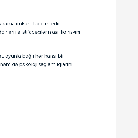
 oynama imkanı təqdim edir.
 ilə istifadəçilərin asılılıq riskini
t, oyunla bağlı hər hansı bir
 həm də psixoloji sağlamlıqlarını