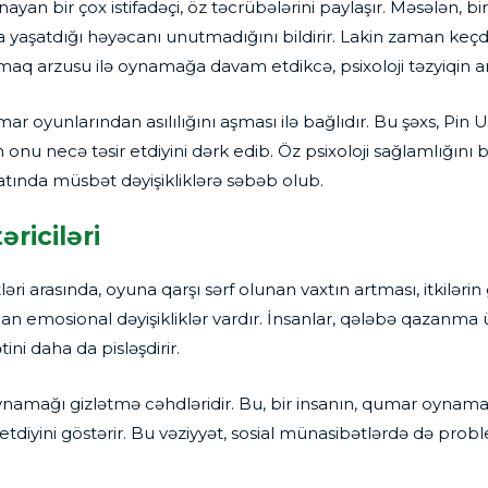
 bir çox istifadəçi, öz təcrübələrini paylaşır. Məsələn, bir i
yaşatdığı həyəcanı unutmadığını bildirir. Lakin zaman keçdi
aq arzusu ilə oynamağa davam etdikcə, psixoloji təzyiqin art
umar oyunlarından asılılığını aşması ilə bağlıdır. Bu şəxs, Pi
in onu necə təsir etdiyini dərk edib. Öz psixoloji sağlamlığın
tında müsbət dəyişikliklərə səbəb olub.
əriciləri
ləri arasında, oyuna qarşı sərf olunan vaxtın artması, itkilər
emosional dəyişikliklər vardır. İnsanlar, qələbə qazanma ü
tini daha da pisləşdirir.
n oynamağı gizlətmə cəhdləridir. Bu, bir insanın, qumar oyna
ss etdiyini göstərir. Bu vəziyyət, sosial münasibətlərdə də prob