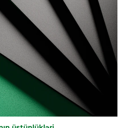
nın üstünlükləri