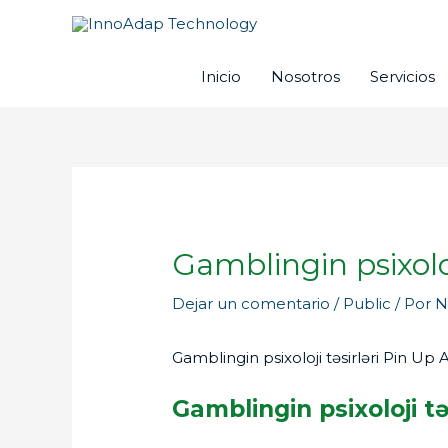
Ir
al
contenido
Inicio
Nosotros
Servicios
Gamblingin psixoloj
Dejar un comentario
/
Public
/ Por
N
Gamblingin psixoloji təsirləri Pin Up 
Gamblingin psixoloji tə