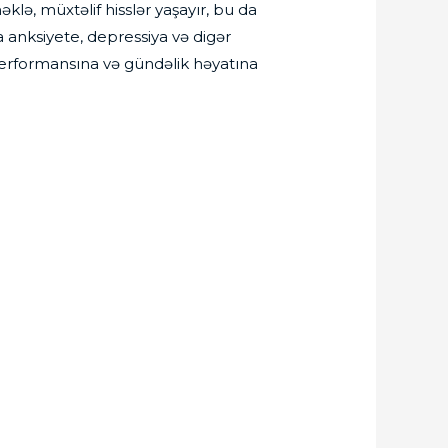
klə, müxtəlif hisslər yaşayır, bu da
da anksiyete, depressiya və digər
ş performansına və gündəlik həyatına