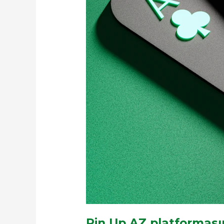
Pin Up AZ platforması