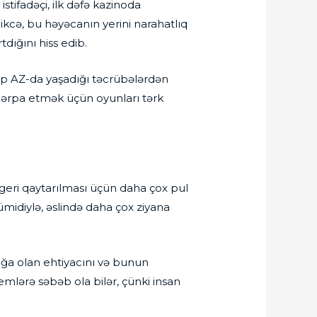
stifadəçi, ilk dəfə kazinoda
kcə, bu həyəcanın yerini narahatlıq
dığını hiss edib.
n Up AZ-da yaşadığı təcrübələrdən
ı bərpa etmək üçün oyunları tərk
in geri qaytarılması üçün daha çox pul
midiylə, əslində daha çox ziyana
mağa olan ehtiyacını və bunun
lemlərə səbəb ola bilər, çünki insan