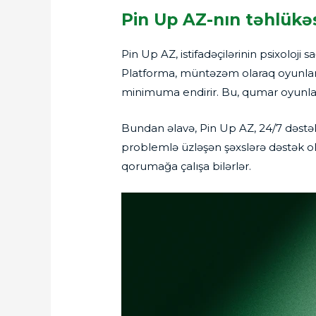
Pin Up AZ-nın təhlükəs
Pin Up AZ, istifadəçilərinin psixoloj
Platforma, müntəzəm olaraq oyunlar ara
minimuma endirir. Bu, qumar oyunlar
Bundan əlavə, Pin Up AZ, 24/7 dəstək 
problemlə üzləşən şəxslərə dəstək olm
qorumağa çalışa bilərlər.