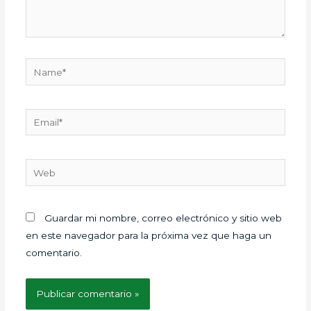
Name*
Email*
Web
Guardar mi nombre, correo electrónico y sitio web
en este navegador para la próxima vez que haga un
comentario.