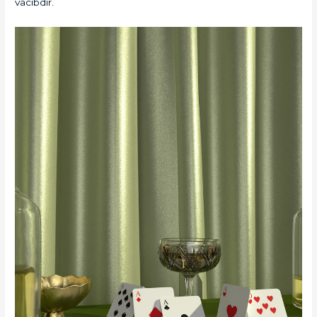
vacibdir.