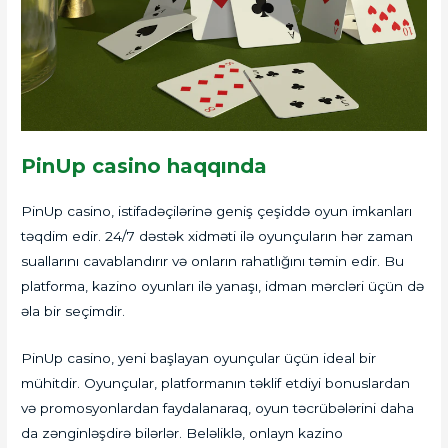
PinUp casino haqqında
PinUp casino, istifadəçilərinə geniş çeşiddə oyun imkanları
təqdim edir. 24/7 dəstək xidməti ilə oyunçuların hər zaman
suallarını cavablandırır və onların rahatlığını təmin edir. Bu
platforma, kazino oyunları ilə yanaşı, idman mərcləri üçün də
əla bir seçimdir.
PinUp casino, yeni başlayan oyunçular üçün ideal bir
mühitdir. Oyunçular, platformanın təklif etdiyi bonuslardan
və promosyonlardan faydalanaraq, oyun təcrübələrini daha
da zənginləşdirə bilərlər. Beləliklə, onlayn kazino