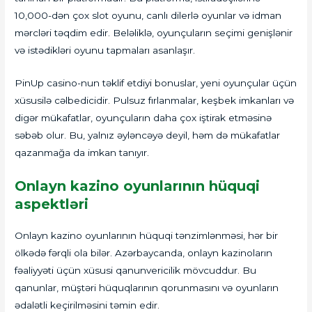
10,000-dən çox slot oyunu, canlı dilerlə oyunlar və idman
mərcləri təqdim edir. Beləliklə, oyunçuların seçimi genişlənir
və istədikləri oyunu tapmaları asanlaşır.
PinUp casino-nun təklif etdiyi bonuslar, yeni oyunçular üçün
xüsusilə cəlbedicidir. Pulsuz fırlanmalar, keşbek imkanları və
digər mükafatlar, oyunçuların daha çox iştirak etməsinə
səbəb olur. Bu, yalnız əyləncəyə deyil, həm də mükafatlar
qazanmağa da imkan tanıyır.
Onlayn kazino oyunlarının hüquqi
aspektləri
Onlayn kazino oyunlarının hüquqi tənzimlənməsi, hər bir
ölkədə fərqli ola bilər. Azərbaycanda, onlayn kazinoların
fəaliyyəti üçün xüsusi qanunvericilik mövcuddur. Bu
qanunlar, müştəri hüquqlarının qorunmasını və oyunların
ədalətli keçirilməsini təmin edir.