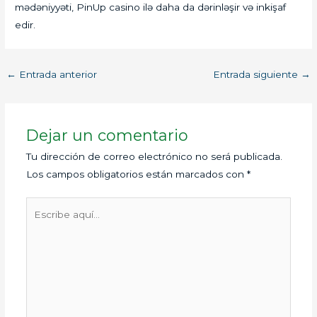
mədəniyyəti, PinUp casino ilə daha da dərinləşir və inkişaf
edir.
←
Entrada anterior
Entrada siguiente
→
Dejar un comentario
Tu dirección de correo electrónico no será publicada.
Los campos obligatorios están marcados con
*
Escribe
aquí...