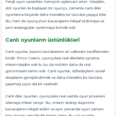
Fərqli oyun variantları, həmçinin əyləncəni artırır. Məsələn,
slot oyunları ilə başlayan bir oyunçu, zamanla canlı diler
oyunlarına keçərək daha interaktiv bir təcrübə yaşaya bilər.
Bu, həm də oyunçunun bacarıqlarını inkişaf etdirməyə və
yeni strategiyalar öyrənməyə kömək edir.
Canlı oyunların üstünlükləri
Canlı oyunlar, kazino təcrübəsinin ən cəlbedici tərəflərindən
biridir. Pinco Casino, oyunçulara real dilerlərlə oynama
imkanı təqdim edir ki, bu da mühitin daha da real
görünməsini təmin edir. Canlı oyunlar, istifadəçilərin sosial
əlaqələrini genişləndirmək və daha interaktiv bir təcrübə
yaşamaq üçün əla bir vasitədir.
Canlı diler oyunları, oyunçulara real vaxtda oyun prosesini
izləməyə imkan tanıyır. Bu, onların strateji düşünmə
bacarıqlarını inkişaf etdirir və eyni zamanda oyun zamanı
hiss olunan gerçəkçilik hissini artırır. Bu cür oyunlar,