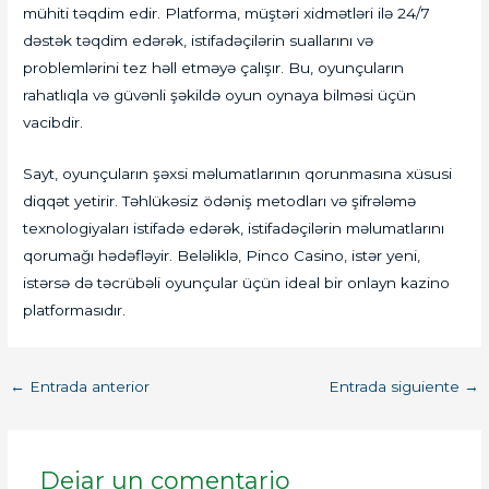
mühiti təqdim edir. Platforma, müştəri xidmətləri ilə 24/7
dəstək təqdim edərək, istifadəçilərin suallarını və
problemlərini tez həll etməyə çalışır. Bu, oyunçuların
rahatlıqla və güvənli şəkildə oyun oynaya bilməsi üçün
vacibdir.
Sayt, oyunçuların şəxsi məlumatlarının qorunmasına xüsusi
diqqət yetirir. Təhlükəsiz ödəniş metodları və şifrələmə
texnologiyaları istifadə edərək, istifadəçilərin məlumatlarını
qorumağı hədəfləyir. Beləliklə, Pinco Casino, istər yeni,
istərsə də təcrübəli oyunçular üçün ideal bir onlayn kazino
platformasıdır.
←
Entrada anterior
Entrada siguiente
→
Dejar un comentario