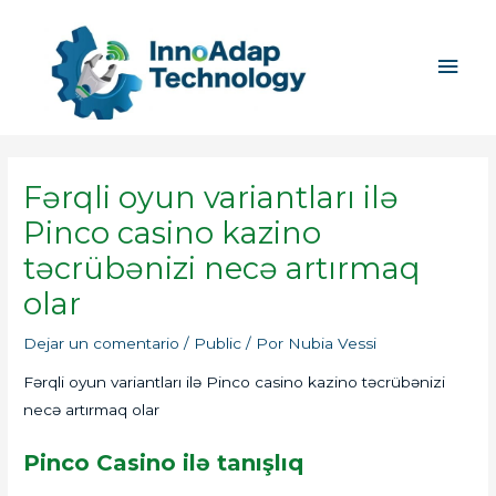
Ir
Men
al
princ
contenido
Fərqli oyun variantları ilə
Pinco casino kazino
təcrübənizi necə artırmaq
olar
Dejar un comentario
/
Public
/ Por
Nubia Vessi
Fərqli oyun variantları ilə Pinco casino kazino təcrübənizi
necə artırmaq olar
Pinco Casino ilə tanışlıq