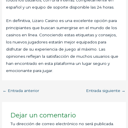
todos los usuarios, con una interfaz completamente en
español y un equipo de soporte disponible las 24 horas.
En definitiva, Lizaro Casino es una excelente opción para
principiantes que buscan sumergirse en el mundo de los
casinos en línea. Conociendo estas etiquetas y consejos,
los nuevos jugadores estarán mejor equipados para
disfrutar de su experiencia de juego al máximo. Las
opiniones reflejan la satisfacción de muchos usuarios que
han encontrado en esta plataforma un lugar seguro y
emocionante para jugar.
←
Entrada anterior
Entrada siguiente
→
Dejar un comentario
Tu dirección de correo electrónico no será publicada.