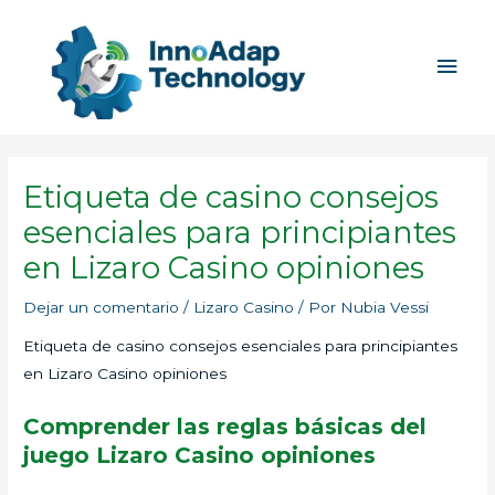
Ir
Men
al
princ
contenido
Etiqueta de casino consejos
esenciales para principiantes
en Lizaro Casino opiniones
Dejar un comentario
/
Lizaro Casino
/ Por
Nubia Vessi
Etiqueta de casino consejos esenciales para principiantes
en Lizaro Casino opiniones
Comprender las reglas básicas del
juego Lizaro Casino opiniones