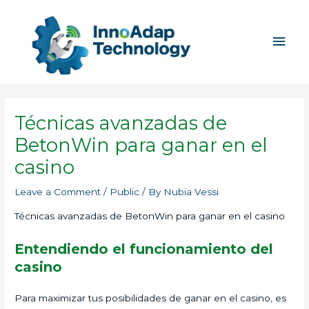
Skip
Mai
to
Men
content
Técnicas avanzadas de
BetonWin para ganar en el
casino
Leave a Comment
/
Public
/ By
Nubia Vessi
Técnicas avanzadas de BetonWin para ganar en el casino
Entendiendo el funcionamiento del
casino
Para maximizar tus posibilidades de ganar en el casino, es