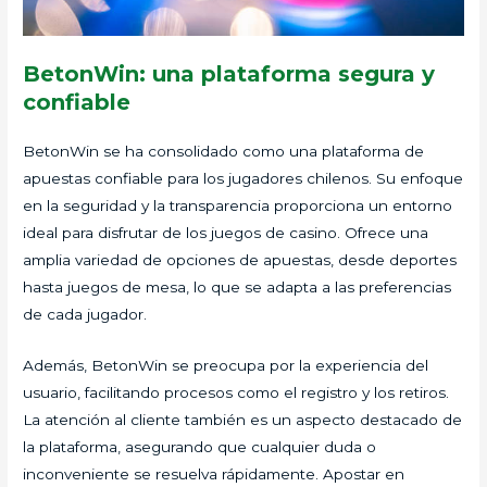
BetonWin: una plataforma segura y
confiable
BetonWin se ha consolidado como una plataforma de
apuestas confiable para los jugadores chilenos. Su enfoque
en la seguridad y la transparencia proporciona un entorno
ideal para disfrutar de los juegos de casino. Ofrece una
amplia variedad de opciones de apuestas, desde deportes
hasta juegos de mesa, lo que se adapta a las preferencias
de cada jugador.
Además, BetonWin se preocupa por la experiencia del
usuario, facilitando procesos como el registro y los retiros.
La atención al cliente también es un aspecto destacado de
la plataforma, asegurando que cualquier duda o
inconveniente se resuelva rápidamente. Apostar en