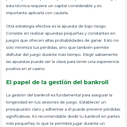
esta técnica requiere un capital considerable y es
importante aplicarla con cautela.
Otra estrategia efectiva es la apuesta de bajo riesgo.
Consiste en realizar apuestas pequeñas y constantes en
juegos que ofrecen altas probabilidades de ganar. Esto no
solo minimiza tus pérdidas, sino que también permite
disfrutar del juego durante más tiempo. Elegir sabiamente
las apuestas puede ser la clave para tener una experiencia
positiva en el casino.
El papel de la gestión del bankroll
La gestión del bankroll es fundamental para asegurar la
longevidad en tus sesiones de juego. Establecer un
presupuesto claro y adherirse a él puede prevenir pérdidas
significativas. Es recomendable dividir tu bankroll en partes
más pequeñas, lo que te permitirá jugar durante un