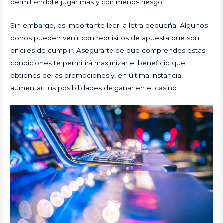
permitiéndote jugar más y con menos riesgo.
Sin embargo, es importante leer la letra pequeña. Algunos
bonos pueden venir con requisitos de apuesta que son
difíciles de cumplir. Asegurarte de que comprendes estas
condiciones te permitirá maximizar el beneficio que
obtienes de las promociones y, en última instancia,
aumentar tus posibilidades de ganar en el casino.