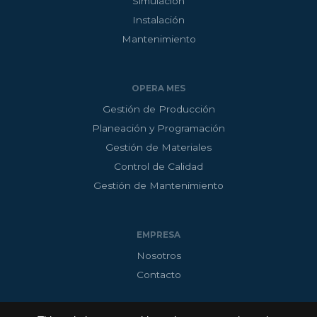
Simulación
Instalación
Mantenimiento
OPERA MES
Gestión de Producción
Planeación y Programación
Gestión de Materiales
Control de Calidad
Gestión de Mantenimiento
EMPRESA
Nosotros
Contacto