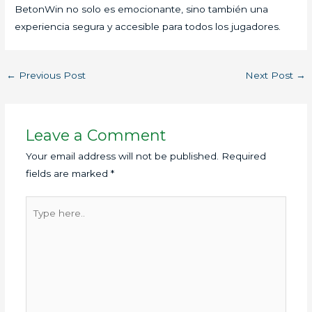
BetonWin no solo es emocionante, sino también una
experiencia segura y accesible para todos los jugadores.
←
Previous Post
Next Post
→
Leave a Comment
Your email address will not be published.
Required
fields are marked
*
Type
here..