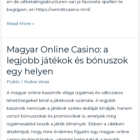
en de uitbetalingsstructuren van je favoriete spellen te
begrijpen, en https://winnittcasino-nl.nl/
Read More »
Magyar Online Casino: a
Magyar
Online
legjobb játékok és bónuszok
Casino:
egy helyen
a
legjobb
Public
/
Nubia Vessi
játékok
A magyar online kaszinók világa izgalmas és változatos
és
lehetőségeket kínál a játékosok számára. A legjobb
bónuszok
kaszinók nemcsak a játékok széles skáláját kínálják, hanem
egy
vonzó bónuszokat és promóciókat is, amelyek még
helyen
izgalmasabbá teszik a játék élményét. Ebben a cikkben
áttekintjük, hogy mire érdemes figyelni egy magyar online
casino kiválasztásakor, valamint bemutatjuk a legjobb