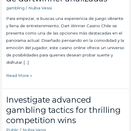
juego
gambling
/
Nubia Vessi
las
Para empezar, si buscas una experiencia de juego vibrante
aclamadas
y llena de entretenimiento, Dart Winner Casino Chile se
metodologías
presenta como una de las opciones más destacadas en el
de
panorama actual. Diseñado pensando en la comodidad y la
dartwinner
emoción del jugador, este casino online ofrece un universo
analizadas
de posibilidades para quienes desean probar suerte y
disfrutar […]
Read More »
Investigate advanced
Investigate
advanced
gambling tactics for thrilling
gambling
competition wins
tactics
for
Public
/
Nubia Vessi