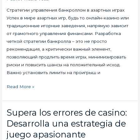
thrilling
Стратегии управления банкроллом в азартных играх
competition
Успех в мире азартных игр, будь то онлайн-казино или
wins
традиционные игорные заведения, напрямую зависит
от грамотного управления финансами. Разработка
четкой стратегии банкролла – это не просто
рекомендация, а критически важный элемент,
позволяющий продлить время игры, минимизировать
риски и повысить шансы на положительный исход.
Важно установить лимиты на проигрыш и
Read More »
Supera los errores de casino:
Supera
los
Desarrolla una estrategia de
errores
juego apasionante
de