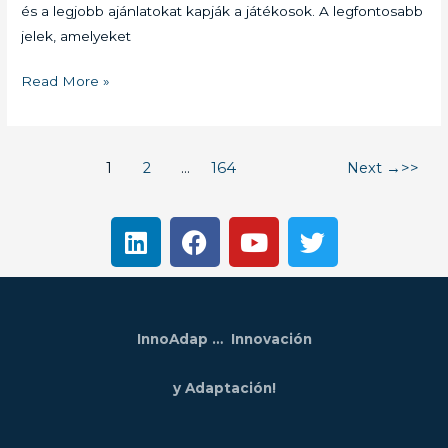
és a legjobb ajánlatokat kapják a játékosok. A legfontosabb
jelek, amelyeket
Read More »
1
2
…
164
Next
→
L
F
Y
T
i
a
o
w
n
c
u
i
k
e
t
t
e
b
u
t
InnoAdap … Innovación
d
o
b
e
i
o
e
r
y Adaptación!
n
k