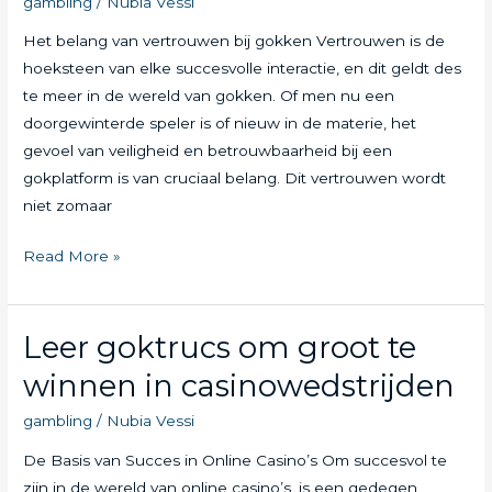
gambling
/
Nubia Vessi
van
Het belang van vertrouwen bij gokken Vertrouwen is de
de
hoeksteen van elke succesvolle interactie, en dit geldt des
filosofische
te meer in de wereld van gokken. Of men nu een
gokker
doorgewinterde speler is of nieuw in de materie, het
gevoel van veiligheid en betrouwbaarheid bij een
gokplatform is van cruciaal belang. Dit vertrouwen wordt
niet zomaar
Read More »
Leer goktrucs om groot te
Leer
goktrucs
winnen in casinowedstrijden
om
gambling
/
Nubia Vessi
groot
te
De Basis van Succes in Online Casino’s Om succesvol te
winnen
zijn in de wereld van online casino’s, is een gedegen