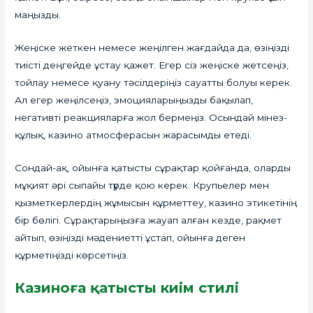
маңызды.
Жеңіске жеткен немесе жеңілген жағдайда да, өзіңізді
тиісті деңгейде ұстау қажет. Егер сіз жеңіске жетсеңіз,
тойлау немесе қуану тәсілдеріңіз сауатты болуы керек.
Ал егер жеңілсеңіз, эмоцияларыңызды бақылап,
негативті реакцияларға жол бермеңіз. Осындай мінез-
құлық, казино атмосферасын жарасымды етеді.
Сондай-ақ, ойынға қатысты сұрақтар қойғанда, оларды
мұқият әрі сыпайы түрде қою керек. Крупьелер мен
қызметкерлердің жұмысын құрметтеу, казино этикетінің
бір бөлігі. Сұрақтарыңызға жауап алған кезде, рақмет
айтып, өзіңізді мәдениетті ұстап, ойынға деген
құрметіңізді көрсетіңіз.
Казиноға қатысты киім стилі