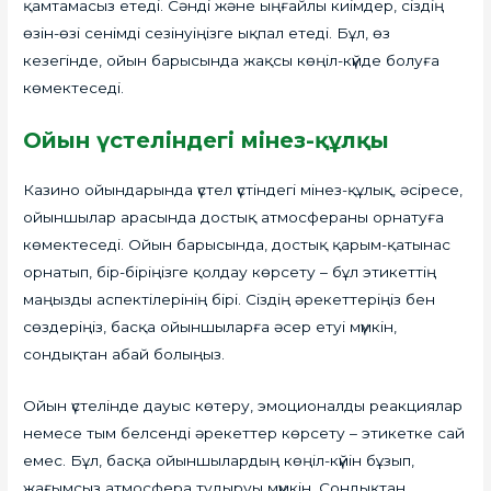
қамтамасыз етеді. Сәнді және ыңғайлы киімдер, сіздің
өзін-өзі сенімді сезінуіңізге ықпал етеді. Бұл, өз
кезегінде, ойын барысында жақсы көңіл-күйде болуға
көмектеседі.
Ойын үстеліндегі мінез-құлқы
Казино ойындарында үстел үстіндегі мінез-құлық, әсіресе,
ойыншылар арасында достық атмосфераны орнатуға
көмектеседі. Ойын барысында, достық қарым-қатынас
орнатып, бір-біріңізге қолдау көрсету – бұл этикеттің
маңызды аспектілерінің бірі. Сіздің әрекеттеріңіз бен
сөздеріңіз, басқа ойыншыларға әсер етуі мүмкін,
сондықтан абай болыңыз.
Ойын үстелінде дауыс көтеру, эмоционалды реакциялар
немесе тым белсенді әрекеттер көрсету – этикетке сай
емес. Бұл, басқа ойыншылардың көңіл-күйін бұзып,
жағымсыз атмосфера тудыруы мүмкін. Сондықтан,