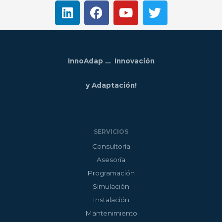
L
F
Y
T
i
a
o
w
n
c
u
i
k
e
t
t
e
b
u
t
InnoAdap … Innovación
d
o
b
e
i
o
e
r
y Adaptación!
n
k
SERVICIOS
Consultoría
Asesoría
Programación
Simulación
Instalación
Mantenimiento