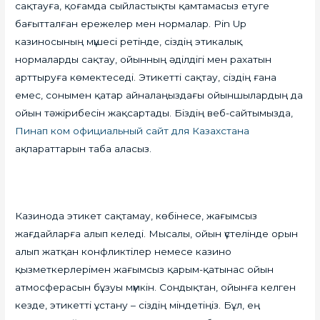
сақтауға, қоғамда сыйластықты қамтамасыз етуге
бағытталған ережелер мен нормалар. Pin Up
казиносының мүшесі ретінде, сіздің этикалық
нормаларды сақтау, ойынның әділдігі мен рахатын
арттыруға көмектеседі. Этикетті сақтау, сіздің ғана
емес, сонымен қатар айналаңыздағы ойыншылардың да
ойын тәжірибесін жақсартады. Біздің веб-сайтымызда,
Пинап ком официальный сайт для Казахстана
ақпараттарын таба аласыз.
Казинода этикет сақтамау, көбінесе, жағымсыз
жағдайларға алып келеді. Мысалы, ойын үстелінде орын
алып жатқан конфликтілер немесе казино
қызметкерлерімен жағымсыз қарым-қатынас ойын
атмосферасын бұзуы мүмкін. Сондықтан, ойынға келген
кезде, этикетті ұстану – сіздің міндетіңіз. Бұл, ең