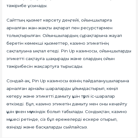
тәжірибе ұсынады.
Сайттың қызмет көрсету деңгейі, ойыншыларға
арналған жан-жақты ақпарат пен ресурстармен
толықтырылған. Ойыншылардың сұрақтарына жауап
беретін көмекші қызметтер, казино этикетінің
сақталуына ықпал етеді. Pin Up казиносы, ойыншыларды
этикетті сақтауға шақырады және олардың ойын
тәжірибесін жақсартуға тырысады.
Сондай-ақ, Pin Up казиносы өзінің пайдаланушыларына
арналған арнайы шараларды ұйымдастырып, көңіл
көтеру және этикетті дамыту үшін түрлі іс-шаралар
өткізеді. Бұл, казино этикетін дамыту мен оны кеңейту
үшін үлкен мүмкіндік болып табылады. Сондықтан, казино
мүшесі ретінде, сіз бұл ережелерді ескере отырып,
өзіңізді және басқаларды сыйлайсыз.