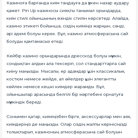
Казиноға барғанда киім таңдауға да үлкен назар аудару
қажет. Pin Up казиносы сияқты танымал орындарда,
киім стилі ойыншының өзіндік стилін көрсетеді. Алайда,
казино этикеті бойынша, сіздің киіміңіз жарқын, сәнді,
әрі әдемі болуы керек. Бұл, казино атмосферасына сай
болуды қамтамасыз етеді.
Кейбір казино орындарында дресскод болуы мүмкін,
сондықтан алдын ала тексеріп, сол стандарттарға сай
киіну маңызды. Мысалы, ер адамдар үшін классикалық
костюм немесе жейде, ал әйелдер үшін элегантты
көйлек немесе кешкі киімдер жарамды. Бұл,
ойыншылар арасында белгілі бір мәртебені орнатуға
мүмкіндік береді.
Сонымен қатар, киіміңізбен бірге, аксессуарлар мен аяқ
киімдеріңіз де маңызды. Олар сіздің жалпы көрінісіңізді
толықтырып, казиноның атмосферасына сай болуын