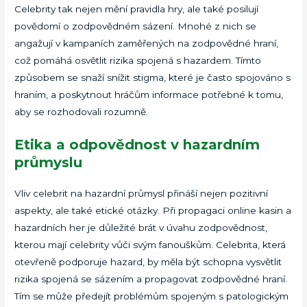
Celebrity tak nejen mění pravidla hry, ale také posilují
povědomí o zodpovědném sázení. Mnohé z nich se
angažují v kampaních zaměřených na zodpovědné hraní,
což pomáhá osvětlit rizika spojená s hazardem. Tímto
způsobem se snaží snížit stigma, které je často spojováno s
hraním, a poskytnout hráčům informace potřebné k tomu,
aby se rozhodovali rozumně.
Etika a odpovědnost v hazardním
průmyslu
Vliv celebrit na hazardní průmysl přináší nejen pozitivní
aspekty, ale také etické otázky. Při propagaci online kasin a
hazardních her je důležité brát v úvahu zodpovědnost,
kterou mají celebrity vůči svým fanouškům. Celebrita, která
otevřeně podporuje hazard, by měla být schopna vysvětlit
rizika spojená se sázením a propagovat zodpovědné hraní.
Tím se může předejít problémům spojeným s patologickým