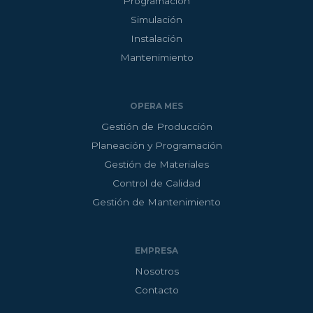
Programación
Simulación
Instalación
Mantenimiento
OPERA MES
Gestión de Producción
Planeación y Programación
Gestión de Materiales
Control de Calidad
Gestión de Mantenimiento
EMPRESA
Nosotros
Contacto