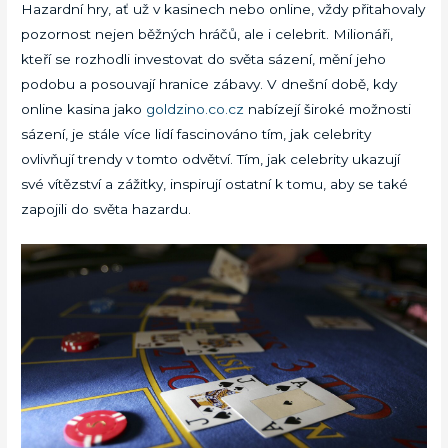
Hazardní hry, ať už v kasinech nebo online, vždy přitahovaly
pozornost nejen běžných hráčů, ale i celebrit. Milionáři,
kteří se rozhodli investovat do světa sázení, mění jeho
podobu a posouvají hranice zábavy. V dnešní době, kdy
online kasina jako
goldzino.co.cz
nabízejí široké možnosti
sázení, je stále více lidí fascinováno tím, jak celebrity
ovlivňují trendy v tomto odvětví. Tím, jak celebrity ukazují
své vítězství a zážitky, inspirují ostatní k tomu, aby se také
zapojili do světa hazardu.