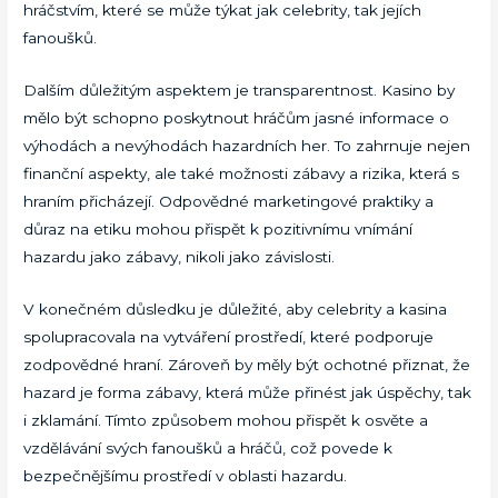
hráčstvím, které se může týkat jak celebrity, tak jejích
fanoušků.
Dalším důležitým aspektem je transparentnost. Kasino by
mělo být schopno poskytnout hráčům jasné informace o
výhodách a nevýhodách hazardních her. To zahrnuje nejen
finanční aspekty, ale také možnosti zábavy a rizika, která s
hraním přicházejí. Odpovědné marketingové praktiky a
důraz na etiku mohou přispět k pozitivnímu vnímání
hazardu jako zábavy, nikoli jako závislosti.
V konečném důsledku je důležité, aby celebrity a kasina
spolupracovala na vytváření prostředí, které podporuje
zodpovědné hraní. Zároveň by měly být ochotné přiznat, že
hazard je forma zábavy, která může přinést jak úspěchy, tak
i zklamání. Tímto způsobem mohou přispět k osvěte a
vzdělávání svých fanoušků a hráčů, což povede k
bezpečnějšímu prostředí v oblasti hazardu.