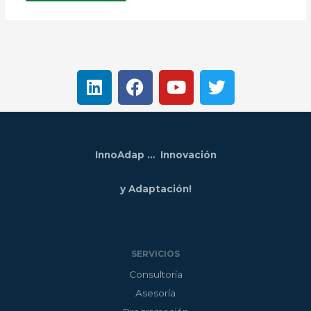
L
F
Y
T
i
a
o
w
n
c
u
i
k
e
t
t
e
b
u
t
InnoAdap … Innovación
d
o
b
e
i
o
e
r
y Adaptación!
n
k
SERVICIOS
Consultoría
Asesoría