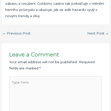
zábavu a vzrušení. Goldzino casino tak pokračuje v měnění
herního průmyslu a ukazuje, jak se svět hazardu vyvíjí s
novými trendy a vlivy.
←
Previous Post
Next Post
→
Leave a Comment
Your email address will not be published.
Required
fields are marked
*
Type
here..