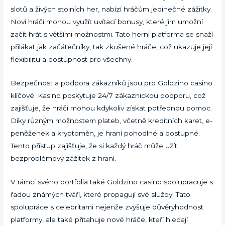
slotů a živých stolních her, nabízí hráčům jedinečné zážitky.
Noví hráči mohou využít uvítací bonusy, které jim umožní
začít hrát s většími možnostmi. Tato herní platforma se snaží
přilákat jak začátečníky, tak zkušené hráče, což ukazuje její
flexibilitu a dostupnost pro všechny.
Bezpečnost a podpora zákazníků jsou pro Goldzino casino
klíčové. Kasino poskytuje 24/7 zákaznickou podporu, což
zajišťuje, že hráči mohou kdykoliv získat potřebnou pomoc.
Díky různým možnostem plateb, včetně kreditních karet, e-
peněženek a kryptoměn, je hraní pohodlné a dostupné.
Tento přístup zajišťuje, že si každý hráč může užít
bezproblémový zážitek z hraní.
V rámci svého portfolia také Goldzino casino spolupracuje s
řadou známých tváří, které propagují své služby. Tato
spolupráce s celebritami nejenže zvyšuje důvěryhodnost
platformy, ale také přitahuje nové hráče, kteří hledají