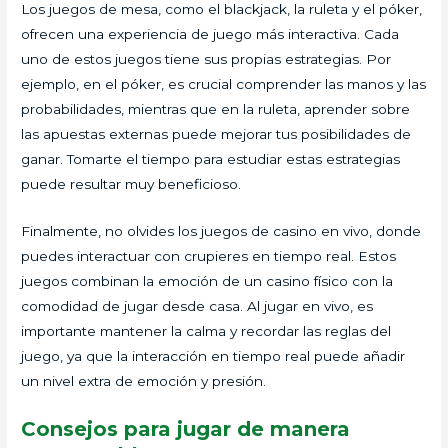
Los juegos de mesa, como el blackjack, la ruleta y el póker,
ofrecen una experiencia de juego más interactiva. Cada
uno de estos juegos tiene sus propias estrategias. Por
ejemplo, en el póker, es crucial comprender las manos y las
probabilidades, mientras que en la ruleta, aprender sobre
las apuestas externas puede mejorar tus posibilidades de
ganar. Tomarte el tiempo para estudiar estas estrategias
puede resultar muy beneficioso.
Finalmente, no olvides los juegos de casino en vivo, donde
puedes interactuar con crupieres en tiempo real. Estos
juegos combinan la emoción de un casino físico con la
comodidad de jugar desde casa. Al jugar en vivo, es
importante mantener la calma y recordar las reglas del
juego, ya que la interacción en tiempo real puede añadir
un nivel extra de emoción y presión.
Consejos para jugar de manera