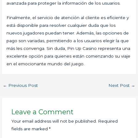
avanzada para proteger la información de los usuarios.
Finalmente, el servicio de atención al cliente es eficiente y
está disponible para resolver cualquier duda que los
nuevos jugadores puedan tener. Además, las opciones de
pago son variadas, permitiendo a los usuarios elegir la que
más les convenga. Sin duda, Pin Up Casino representa una
excelente opción para quienes están comenzando su viaje
en el emocionante mundo del juego.
←
Previous Post
Next Post
→
Leave a Comment
Your email address will not be published.
Required
fields are marked
*