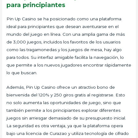
para principiantes
Pin Up Casino se ha posicionado como una plataforma
ideal para principiantes que desean aventurarse en el
mundo del juego en línea. Con una amplia gama de más
de 3,000 juegos, incluidos los favoritos de los usuarios
como las tragamonedas y los juegos de mesa, hay algo
para todos. Su interfaz amigable facilita la navegación, lo
que permite a los nuevos jugadores encontrar rápidamente
lo que buscan.
Además, Pin Up Casino ofrece un atractivo bono de
bienvenida del 120% y 250 giros gratis al registrarse. Esto
no solo aumenta las oportunidades de juego, sino que
también permite a los principiantes explorar diferentes
juegos sin arriesgar demasiado de su presupuesto inicial.
La seguridad es otra ventaja, ya que la plataforma opera
bajo una licencia de Curazao y utiliza tecnología de cifrado