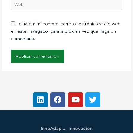
Web
Guardar mi nombre, correo electrónico y sitio web
en este navegador para la próxima vez que haga un
comentario.
L
F
Y
T
i
a
o
w
n
c
u
i
k
e
t
t
e
b
u
t
InnoAdap … Innovación
d
o
b
e