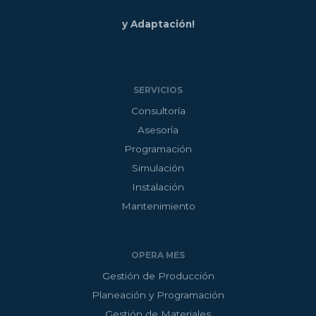
i
o
e
r
y Adaptación!
n
k
SERVICIOS
Consultoría
Asesoría
Programación
Simulación
Instalación
Mantenimiento
OPERA MES
Gestión de Producción
Planeación y Programación
Gestión de Materiales