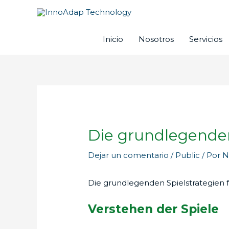
Ir
al
contenido
Inicio
Nosotros
Servicios
Die grundlegenden
Dejar un comentario
/
Public
/ Por
N
Die grundlegenden Spielstrategien 
Verstehen der Spiele