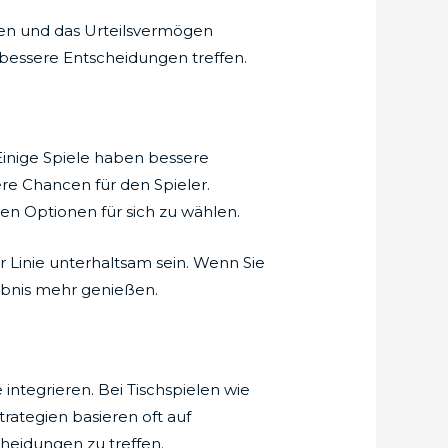
ren und das Urteilsvermögen
 bessere Entscheidungen treffen.
Einige Spiele haben bessere
re Chancen für den Spieler.
en Optionen für sich zu wählen.
r Linie unterhaltsam sein. Wenn Sie
lebnis mehr genießen.
 integrieren. Bei Tischspielen wie
trategien basieren oft auf
heidungen zu treffen.