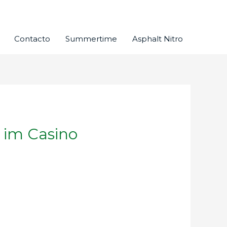
Contacto
Summertime
Asphalt Nitro
 im Casino