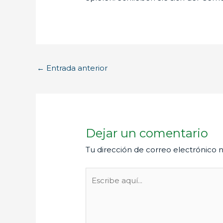
←
Entrada anterior
Dejar un comentario
Tu dirección de correo electrónico n
Escribe
aquí...