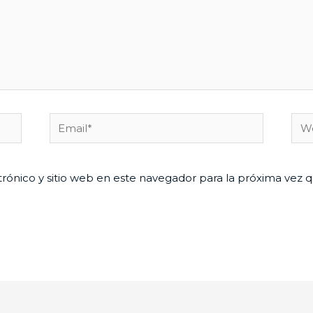
Email*
We
rónico y sitio web en este navegador para la próxima vez 