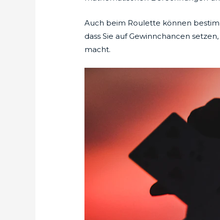
Auch beim Roulette können bestimm
dass Sie auf Gewinnchancen setzen, d
macht.