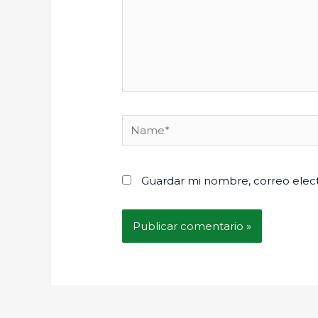
Name*
Guardar mi nombre, correo elect