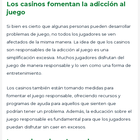
Los casinos fomentan la adicción al
juego
Si bien es cierto que algunas personas pueden desarrollar
problemas de juego, no todos los jugadores se ven
afectados de la misma manera. La idea de que los casinos
son responsables de la adicción al juego es una
simplificación excesiva. Muchos jugadores disfrutan del
juego de manera responsable y lo ven como una forma de
entretenimiento.
Los casinos también están tomando medidas para
fomentar el juego responsable, ofreciendo recursos y
programas de ayuda para aquellos que sienten que
podrían tener un problema. Además, la educación sobre el
juego responsable es fundamental para que los jugadores
puedan disfrutar sin caer en excesos.