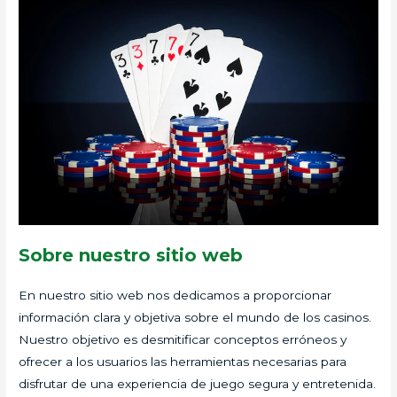
Sobre nuestro sitio web
En nuestro sitio web nos dedicamos a proporcionar
información clara y objetiva sobre el mundo de los casinos.
Nuestro objetivo es desmitificar conceptos erróneos y
ofrecer a los usuarios las herramientas necesarias para
disfrutar de una experiencia de juego segura y entretenida.