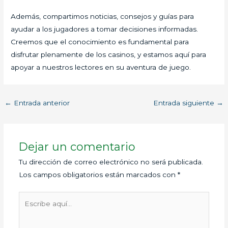
Además, compartimos noticias, consejos y guías para
ayudar a los jugadores a tomar decisiones informadas.
Creemos que el conocimiento es fundamental para
disfrutar plenamente de los casinos, y estamos aquí para
apoyar a nuestros lectores en su aventura de juego.
←
Entrada anterior
Entrada siguiente
→
Dejar un comentario
Tu dirección de correo electrónico no será publicada.
Los campos obligatorios están marcados con
*
Escribe
aquí...