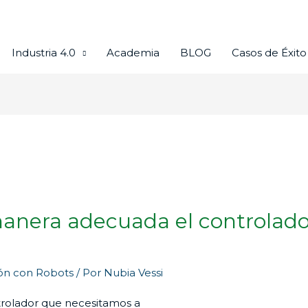
Industria 4.0
Academia
BLOG
Casos de Éxito
anera adecuada el controlad
ón con Robots
/ Por
Nubia Vessi
trolador que necesitamos a