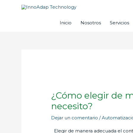
Ir
al
contenido
Inicio
Nosotros
Servicios
¿Cómo elegir de m
necesito?
Dejar un comentario
/
Automatizaci
Elegir de manera adecuada el con