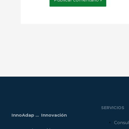
SERVICIOS
InnoAdap … Innovación
Consul