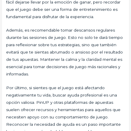
fácil dejarse llevar por la emoción de ganar, pero recordar
que el juego debe ser una forma de entretenimiento es
fundamental para disfrutar de la experiencia.
Además, es recomendable tomar descansos regulares
durante las sesiones de juego. Esto no solo te dará tiempo
para reflexionar sobre tus estrategias, sino que también
evitará que te sientas abrumado o ansioso por el resultado
de tus apuestas. Mantener la calma y la claridad mental es
esencial para tomar decisiones de juego más racionales y
informadas.
Por último, si sientes que el juego está afectando
negativamente tu vida, buscar ayuda profesional es una
opción valiosa. PinUP y otras plataformas de apuestas
suelen ofrecer recursos y herramientas para aquellos que
necesiten apoyo con su comportamiento de juego.
Reconocer la necesidad de ayuda es un paso importante