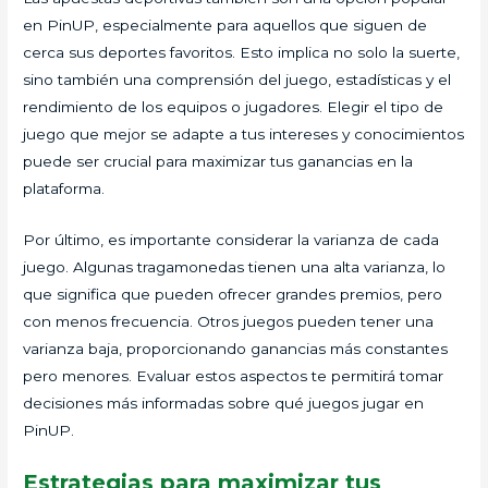
en PinUP, especialmente para aquellos que siguen de
cerca sus deportes favoritos. Esto implica no solo la suerte,
sino también una comprensión del juego, estadísticas y el
rendimiento de los equipos o jugadores. Elegir el tipo de
juego que mejor se adapte a tus intereses y conocimientos
puede ser crucial para maximizar tus ganancias en la
plataforma.
Por último, es importante considerar la varianza de cada
juego. Algunas tragamonedas tienen una alta varianza, lo
que significa que pueden ofrecer grandes premios, pero
con menos frecuencia. Otros juegos pueden tener una
varianza baja, proporcionando ganancias más constantes
pero menores. Evaluar estos aspectos te permitirá tomar
decisiones más informadas sobre qué juegos jugar en
PinUP.
Estrategias para maximizar tus