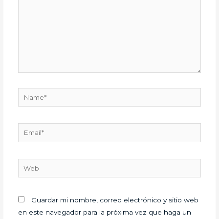
Name*
Email*
Web
Guardar mi nombre, correo electrónico y sitio web
en este navegador para la próxima vez que haga un