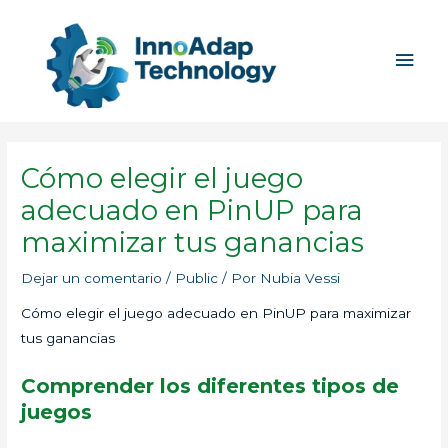
Ir
Men
al
princ
contenido
Cómo elegir el juego
adecuado en PinUP para
maximizar tus ganancias
Dejar un comentario
/
Public
/ Por
Nubia Vessi
Cómo elegir el juego adecuado en PinUP para maximizar
tus ganancias
Comprender los diferentes tipos de
juegos