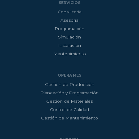
SERVICIOS
Consultoría
Asesoría
Programación
Simulación
Instalación
Mantenimiento
OPERA MES
Gestión de Producción
Planeación y Programación
Gestión de Materiales
Control de Calidad
Gestión de Mantenimiento