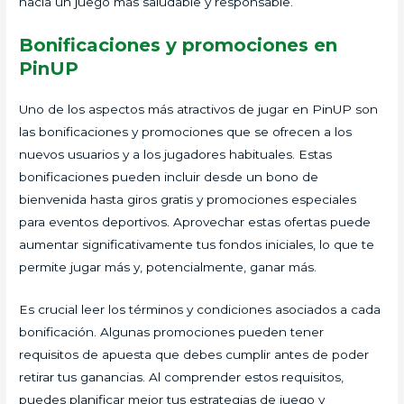
hacia un juego más saludable y responsable.
Bonificaciones y promociones en
PinUP
Uno de los aspectos más atractivos de jugar en PinUP son
las bonificaciones y promociones que se ofrecen a los
nuevos usuarios y a los jugadores habituales. Estas
bonificaciones pueden incluir desde un bono de
bienvenida hasta giros gratis y promociones especiales
para eventos deportivos. Aprovechar estas ofertas puede
aumentar significativamente tus fondos iniciales, lo que te
permite jugar más y, potencialmente, ganar más.
Es crucial leer los términos y condiciones asociados a cada
bonificación. Algunas promociones pueden tener
requisitos de apuesta que debes cumplir antes de poder
retirar tus ganancias. Al comprender estos requisitos,
puedes planificar mejor tus estrategias de juego y