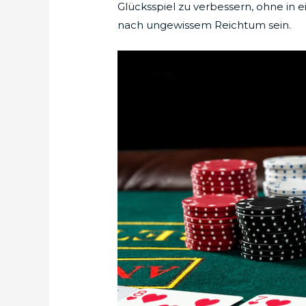
Glücksspiel zu verbessern, ohne in e
nach ungewissem Reichtum sein.