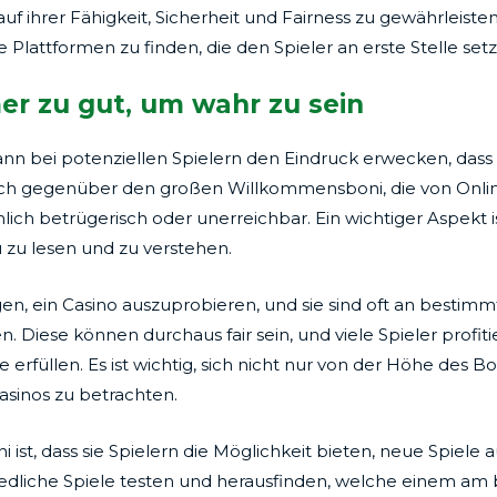
uf ihrer Fähigkeit, Sicherheit und Fairness zu gewährleisten.
 Plattformen zu finden, die den Spieler an erste Stelle set
er zu gut, um wahr zu sein
 bei potenziellen Spielern den Eindruck erwecken, dass 
tisch gegenüber den großen Willkommensboni, die von Onl
ächlich betrügerisch oder unerreichbar. Ein wichtiger Aspekt
zu lesen und zu verstehen.
gen, ein Casino auszuprobieren, und sie sind oft an best
Diese können durchaus fair sein, und viele Spieler profiti
erfüllen. Es ist wichtig, sich nicht nur von der Höhe des 
asinos zu betrachten.
ni ist, dass sie Spielern die Möglichkeit bieten, neue Spiele
dliche Spiele testen und herausfinden, welche einem am 