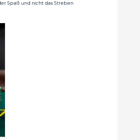
 der Spaß und nicht das Streben