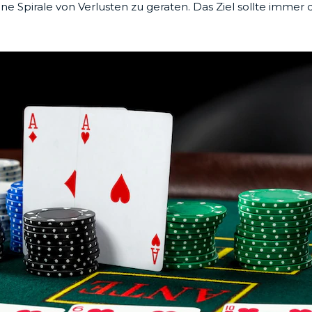
ine Spirale von Verlusten zu geraten. Das Ziel sollte immer