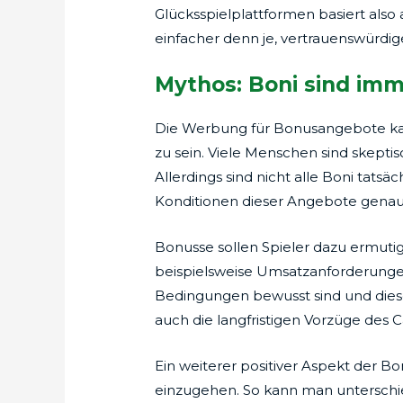
Glücksspielplattformen basiert also a
einfacher denn je, vertrauenswürdige
Mythos: Boni sind imm
Die Werbung für Bonusangebote kann
zu sein. Viele Menschen sind skep
Allerdings sind nicht alle Boni tats
Konditionen dieser Angebote genau 
Bonusse sollen Spieler dazu ermuti
beispielsweise Umsatzanforderungen. 
Bedingungen bewusst sind und diese 
auch die langfristigen Vorzüge des C
Ein weiterer positiver Aspekt der Bo
einzugehen. So kann man unterschie