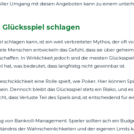
svoller Umgang mit diesen Angeboten kann zu einem unterh
 Glücksspiel schlagen
 schlagen kann, ist ein weit verbreiteter Mythos, der oft vo
le Menschen entwickeln das Gefühl, dass sie über geheim
schaffen. In Wirklichkeit jedoch sind die meisten Glücksspiel
at, was bedeutet, dass langfristig nicht gewinnbar ist.
Geschicklichkeit eine Rolle spielt, wie Poker. Hier können S
ein. Dennoch bleibt das Glücksspiel stets ein Risiko, und e
t, dass Verluste Teil des Spiels sind, ist entscheidend für 
ng von Bankroll-Management. Spieler sollten sich ein Budge
tändnis der Wahrscheinlichkeiten und der eigenen Limits k