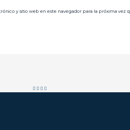
rónico y sitio web en este navegador para la próxima vez 