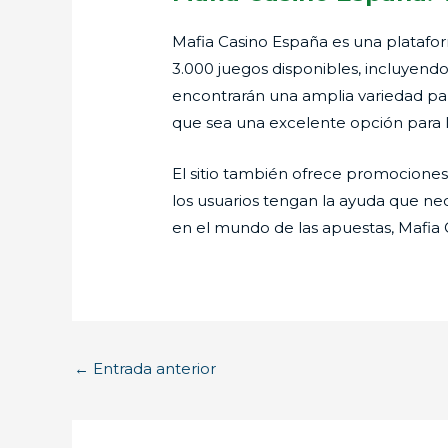
Mafia Casino España es una platafo
3.000 juegos disponibles, incluyend
encontrarán una amplia variedad par
que sea una excelente opción para l
El sitio también ofrece promociones
los usuarios tengan la ayuda que nec
en el mundo de las apuestas, Mafia 
←
Entrada anterior