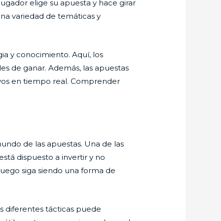
jugador elige su apuesta y hace girar
na variedad de temáticas y
ia y conocimiento. Aquí, los
ades de ganar. Además, las apuestas
ivos en tiempo real. Comprender
 mundo de las apuestas. Una de las
tá dispuesto a invertir y no
 juego siga siendo una forma de
as diferentes tácticas puede