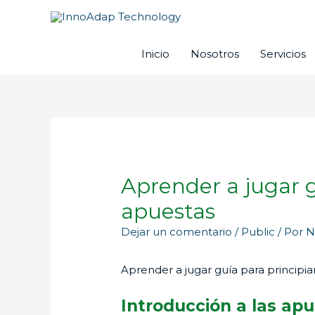
Ir
al
contenido
Inicio
Nosotros
Servicios
Aprender a jugar g
apuestas
Dejar un comentario
/
Public
/ Por
N
Aprender a jugar guía para principi
Introducción a las ap