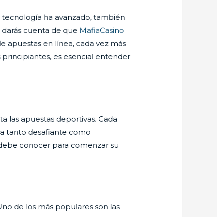
a tecnología ha avanzado, también
e darás cuenta de que
MafiaCasino
 de apuestas en línea, cada vez más
 principiantes, es esencial entender
ta las apuestas deportivas. Cada
sea tanto desafiante como
te debe conocer para comenzar su
 Uno de los más populares son las