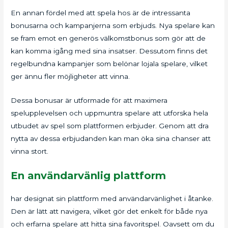
En annan fördel med att spela hos är de intressanta
bonusarna och kampanjerna som erbjuds. Nya spelare kan
se fram emot en generös välkomstbonus som gör att de
kan komma igång med sina insatser. Dessutom finns det
regelbundna kampanjer som belönar lojala spelare, vilket
ger ännu fler möjligheter att vinna.
Dessa bonusar är utformade för att maximera
spelupplevelsen och uppmuntra spelare att utforska hela
utbudet av spel som plattformen erbjuder. Genom att dra
nytta av dessa erbjudanden kan man öka sina chanser att
vinna stort.
En användarvänlig plattform
har designat sin plattform med användarvänlighet i åtanke.
Den är lätt att navigera, vilket gör det enkelt för både nya
och erfarna spelare att hitta sina favoritspel. Oavsett om du