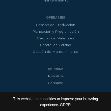
Mantenimiento
OPERA MES
Gestión de Producción
Planeación y Programación
Gestión de Materiales
Control de Calidad
Gestión de Mantenimiento
EMPRESA
Nosotros
Contacto
This website uses cookies to improve your browsing
experience.
GDPR
Copyright © 2026 InnoAdap Technology