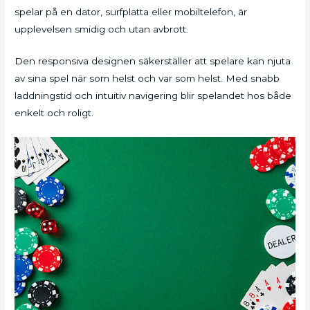
spelar på en dator, surfplatta eller mobiltelefon, är
upplevelsen smidig och utan avbrott.
Den responsiva designen säkerställer att spelare kan njuta
av sina spel när som helst och var som helst. Med snabb
laddningstid och intuitiv navigering blir spelandet hos både
enkelt och roligt.