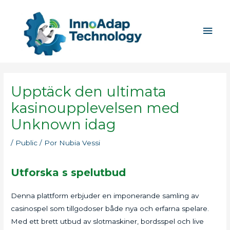
Ir
Men
al
princ
contenido
Upptäck den ultimata
kasinoupplevelsen med
Unknown idag
/
Public
/ Por
Nubia Vessi
Utforska s spelutbud
Denna plattform erbjuder en imponerande samling av
casinospel som tillgodoser både nya och erfarna spelare.
Med ett brett utbud av slotmaskiner, bordsspel och live