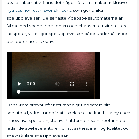
dealer-alternativ, finns det något för alla smaker, inklusive
nya casinon utan svensk licens
som ger unika
spelupplevelser. De senaste videospelsautomaterna är
fyllda med spännande teman och chansen att vinna stora
jackpotar, vilket gör spelupplevelsen både underhållande
och potentiellt lukrativ.
Dessutom strävar efter att ständigt uppdatera sitt
spelutbud, vilket innebär att spelare alltid kan hitta nya och
innovativa spel att njuta av. Plattformen samarbetar med
ledande spelleverantörer för att säkerställa hög kvalitet och
spektakulära spelupplevelser.