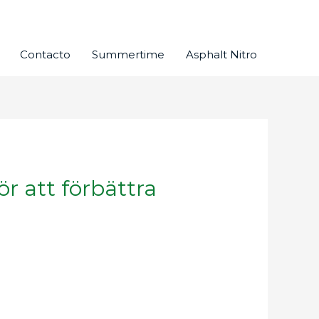
Contacto
Summertime
Asphalt Nitro
 att förbättra