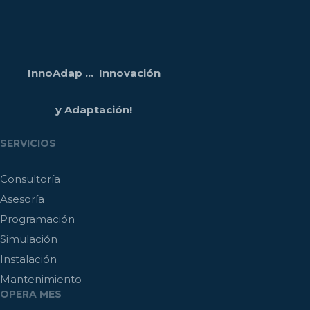
InnoAdap … Innovación
y Adaptación!
SERVICIOS
Consultoría
Asesoría
Programación
Simulación
Instalación
Mantenimiento
OPERA MES