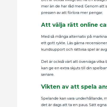
mer än de har råd med. Genom att s
pressen av att förlora mer pengar.
Att välja rätt online c
Med så många alternativ på marknaden ä
ett gott rykte. Läs gärna recensione
kundsupport och rättvisa spel är av
Det är också värt att överväga vilk
kan ge en extra skjuts till din spelba
senare.
Vikten av att spela an
Spelande kan vara underhållande, men 
det är dags att ta en paus. Sätt egna 