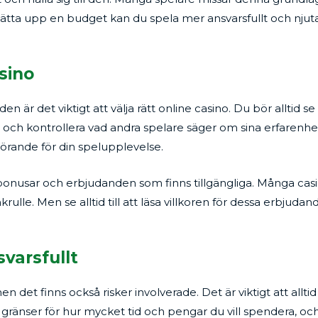
ätta upp en budget kan du spela mer ansvarsfullt och njut
asino
r det viktigt att välja rätt online casino. Du bör alltid se ti
r och kontrollera vad andra spelare säger om sina erfarenhet
görande för din spelupplevelse.
a bonusar och erbjudanden som finns tillgängliga. Många c
nkrulle. Men se alltid till att läsa villkoren för dessa erbjud
svarsfullt
det finns också risker involverade. Det är viktigt att allti
gränser för hur mycket tid och pengar du vill spendera, och se