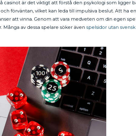
 på casinot är det viktigt att förstå den psykologi som ligg
ch förväntan, vilket kan leda till impulsiva beslut. Att ha en k
nser att vinna. Genom att vara medveten om din egen spels
. Många av dessa spelare söker även
spelsidor utan svensk