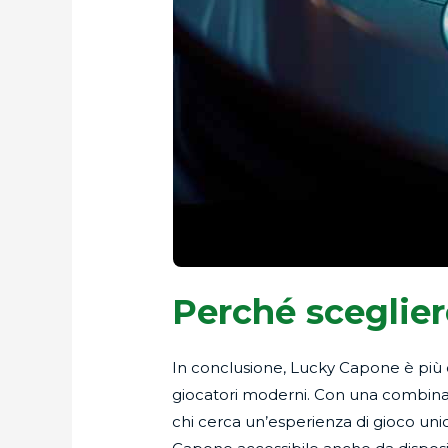
Perché sceglie
In conclusione, Lucky Capone è più d
giocatori moderni. Con una combinazi
chi cerca un’esperienza di gioco uni