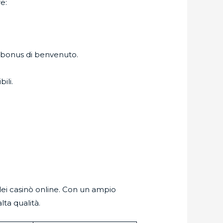
e:
 bonus di benvenuto.
ili.
dei casinò online. Con un ampio
lta qualità.