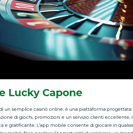
re Lucky Capone
i un semplice casinò online; è una piattaforma progettata 
one di giochi, promozioni e un servizio clienti eccellente,
ca e gratificante. L’app mobile consente di giocare in qua