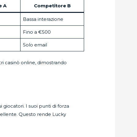
e A
Competitore B
Bassa interazione
Fino a €500
Solo email
ri casinò online, dimostrando
ocatori. I suoi punti di forza
ccellente. Questo rende Lucky