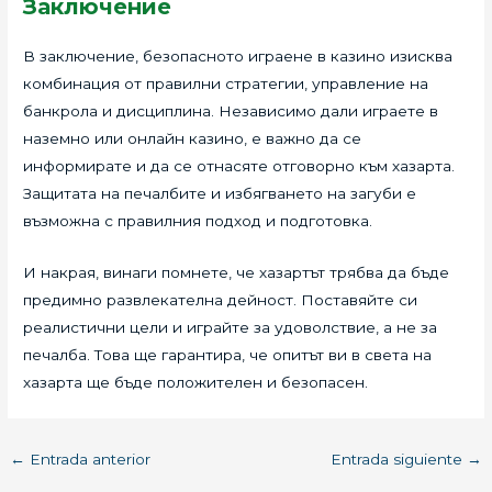
Заключение
В заключение, безопасното играене в казино изисква
комбинация от правилни стратегии, управление на
банкрола и дисциплина. Независимо дали играете в
наземно или онлайн казино, е важно да се
информирате и да се отнасяте отговорно към хазарта.
Защитата на печалбите и избягването на загуби е
възможна с правилния подход и подготовка.
И накрая, винаги помнете, че хазартът трябва да бъде
предимно развлекателна дейност. Поставяйте си
реалистични цели и играйте за удоволствие, а не за
печалба. Това ще гарантира, че опитът ви в света на
хазарта ще бъде положителен и безопасен.
←
Entrada anterior
Entrada siguiente
→