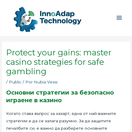
Ir
Men
al
princ
contenido
Protect your gains: master
casino strategies for safe
gambling
/
Public
/ Por
Nubia Vessi
Основни стратегии за безопасно
играене в казино
Когато става въпрос за хазарт, една от най-важните
стратегии е да се залага разумно. За да защитите
печалбите си, е важно да разберете основните