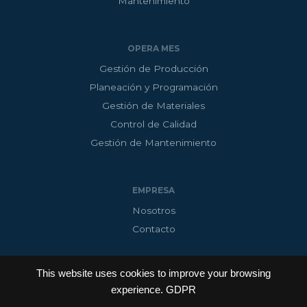
Mantenimiento
OPERA MES
Gestión de Producción
Planeación y Programación
Gestión de Materiales
Control de Calidad
Gestión de Mantenimiento
EMPRESA
Nosotros
Contacto
This website uses cookies to improve your browsing
experience.
GDPR
Copyright © 2026 InnoAdap Technology