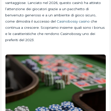
vantaggiose. Lanciato nel 2026, questo casinò ha attirato
l’attenzione dei giocatori grazie a un pacchetto di
benvenuto generoso e a un ambiente di gioco sicuro,
come dimostra il successo del
Casinobossy casino
che
continua a crescere. Scopriamo insieme quali sono i bonus
e le caratteristiche che rendono Casinobossy uno dei
preferiti del 2023.