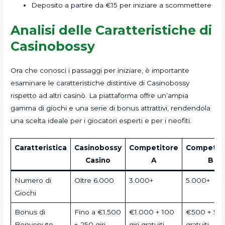
Deposito a partire da €15 per iniziare a scommettere
Analisi delle Caratteristiche di
Casinobossy
Ora che conosci i passaggi per iniziare, è importante
esaminare le caratteristiche distintive di Casinobossy
rispetto ad altri casinò. La piattaforma offre un’ampia
gamma di giochi e una serie di bonus attrattivi, rendendola
una scelta ideale per i giocatori esperti e per i neofiti.
Caratteristica
Casinobossy
Competitore
Competit
Casino
A
B
Numero di
Oltre 6.000
3.000+
5.000+
Giochi
Bonus di
Fino a €1.500
€1.000 + 100
€500 + 50 g
Benvenuto
+ 250 giri
giri gratuiti
gratuiti