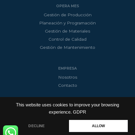
OPERA MES
Gestión de Producción
Planeación y Programación
Gestión de Materiales
Control de Calidad
Gestión de Mantenimiento
EMPRESA
Nosotros
Contacto
This website uses cookies to improve your browsing
experience.
GDPR
Copyright © 2026 InnoAdap Technology
Powered by M3RKTECH
DECLINE
ALLOW