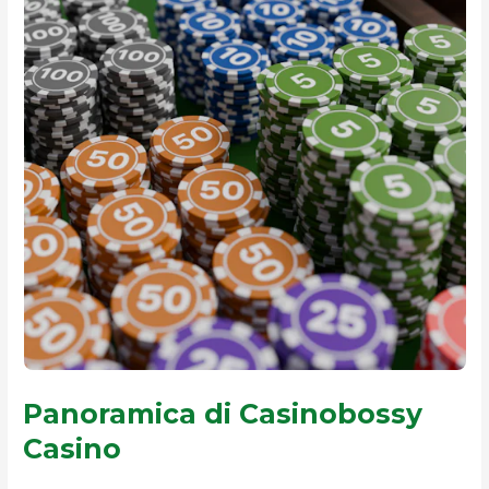
Panoramica di Casinobossy
Casino