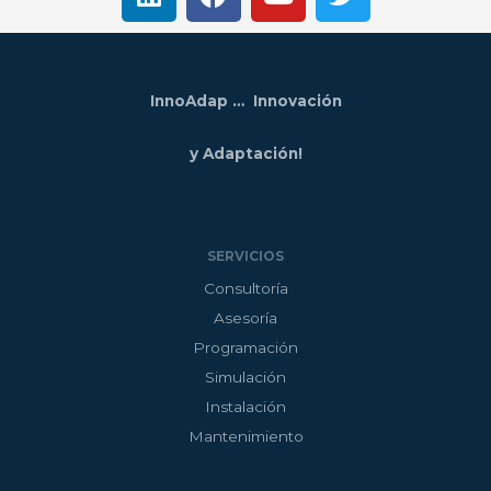
i
a
o
w
n
c
u
i
k
e
t
t
e
b
u
t
InnoAdap … Innovación
d
o
b
e
i
o
e
r
y Adaptación!
n
k
SERVICIOS
Consultoría
Asesoría
Programación
Simulación
Instalación
Mantenimiento