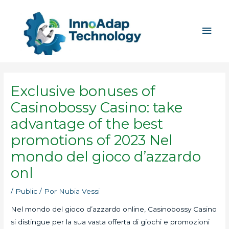
Ir
Men
al
princ
contenido
Exclusive bonuses of
Casinobossy Casino: take
advantage of the best
promotions of 2023 Nel
mondo del gioco d’azzardo
onl
/
Public
/ Por
Nubia Vessi
Nel mondo del gioco d’azzardo online, Casinobossy Casino
si distingue per la sua vasta offerta di giochi e promozioni