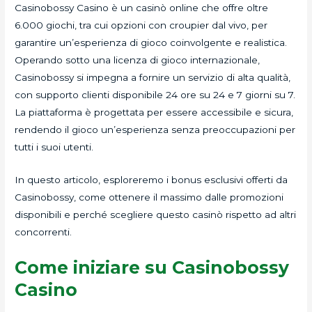
Casinobossy Casino è un casinò online che offre oltre
6.000 giochi, tra cui opzioni con croupier dal vivo, per
garantire un’esperienza di gioco coinvolgente e realistica.
Operando sotto una licenza di gioco internazionale,
Casinobossy si impegna a fornire un servizio di alta qualità,
con supporto clienti disponibile 24 ore su 24 e 7 giorni su 7.
La piattaforma è progettata per essere accessibile e sicura,
rendendo il gioco un’esperienza senza preoccupazioni per
tutti i suoi utenti.
In questo articolo, esploreremo i bonus esclusivi offerti da
Casinobossy, come ottenere il massimo dalle promozioni
disponibili e perché scegliere questo casinò rispetto ad altri
concorrenti.
Come iniziare su Casinobossy
Casino